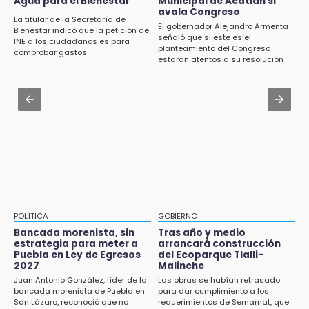
Agua para el Bienestar
Municipal de Acatlán si
Investigan presunta reventa de más de 100
en Puebla
avala Congreso
lotes en panteón de Tehuacán
La titular de la Secretaría de
El gobernador Alejandro Armenta
Bienestar indicó que la petición de
Jul 31 , 13:46
señaló que si este es el
INE a los ciudadanos es para
15:32
planteamiento del Congreso
Certifícate como operador de transporte en
comprobar gastos
Roban bicicleta en menos de un minuto en
estarán atentos a su resolución
Icatep
plaza de Libres
Jul 31 , 14:02
15:26
Prepárate para lluvias intensas por frente
Grupo armado asalta gasera en San Andrés
frío en Puebla
Cholula
15:21
Texmelucan contará con más de 500
cámaras de videovigilancia
15:08
POLÍTICA
GOBIERNO
Huitzilan de Serdán espera hasta 30 mil
Bancada morenista, sin
Tras año y medio
visitantes en feria
estrategia para meter a
arrancará construcción
Puebla en Ley de Egresos
del Ecoparque Tlalli-
2027
Malinche
15:07
Juan Antonio González, líder de la
Las obras se habían retrasado
Rastro de Atlixco descarta clembuterol y
bancada morenista de Puebla en
para dar cumplimiento a los
alerta por mataderos clandestinos
San Lázaro, reconoció que no
requerimientos de Semarnat, que