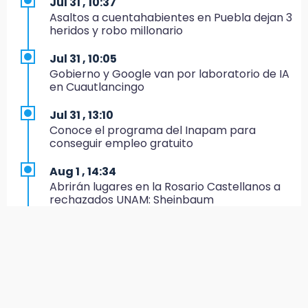
Jul 31 , 10:37
19:35
Asaltos a cuentahabientes en Puebla dejan 3
De la Vega niega venta de Bravos
heridos y robo millonario
19:34
Jul 31 , 10:05
Desalojan a dos comerciantes en Valsequillo
Gobierno y Google van por laboratorio de IA
por invasión en zona de Conagua
en Cuautlancingo
19:18
Jul 31 , 13:10
Bancada morenista, sin estrategia para
Conoce el programa del Inapam para
meter a Puebla en Ley de Egresos 2027
conseguir empleo gratuito
18:54
Aug 1 , 14:34
Gobierno rehabilitará el drenaje del Hospital
Abrirán lugares en la Rosario Castellanos a
de Especialidades del Issstep
rechazados UNAM: Sheinbaum
18:49
Aug 2 , 15:36
Sujeto asalta banco en Plaza Dorada tras
Calendario lunar de agosto trae luna llena y
amenazar con supuesto explosivo
eclipse
18:43
Jul 31 , 12:59
Renuncia Norman Campos, responsable de
Aprovecha las Ferias de Paz con consultas
ciclovías de Chedraui