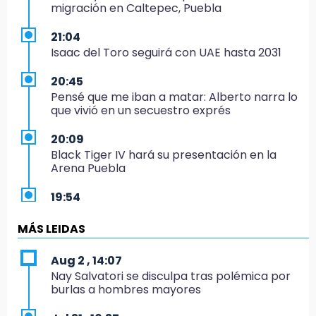
migración en Caltepec, Puebla
21:04
Isaac del Toro seguirá con UAE hasta 2031
20:45
Pensé que me iban a matar: Alberto narra lo
que vivió en un secuestro exprés
20:09
Black Tiger IV hará su presentación en la
Arena Puebla
19:54
Investigación de ASE a Tlatehui y Cuautle no
es politiquería, es por posible desfalco al
MÁS LEIDAS
erario
Aug 2 , 14:07
19:45
Nay Salvatori se disculpa tras polémica por
Estado invertirá en unidades médicas del
burlas a hombres mayores
IMSS-Bienestar y el SEDIF