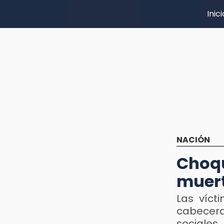
Inici
NACIÓN
Choq
muert
Las víct
cabecer
sociales