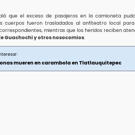
aló que el exceso de pasajeros en la camioneta pudo
os cuerpos fueron trasladados al anfiteatro local para 
correspondientes, mientras que los heridos reciben ate
de Guachochi y otros nosocomios
.
nteresar:
sonas mueren en carambola en Tlatlauquitepec