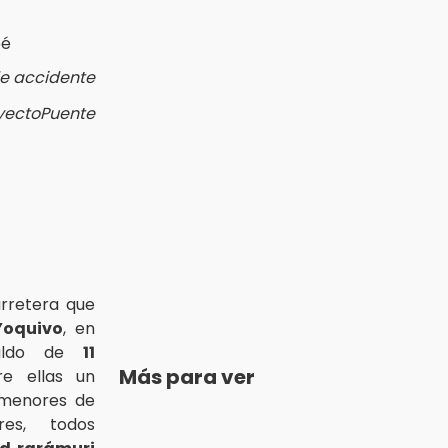
de accidente
oyectoPuente
rretera que
Yoquivo
, en
saldo de
11
Más para ver
re ellas un
 menores de
es, todos