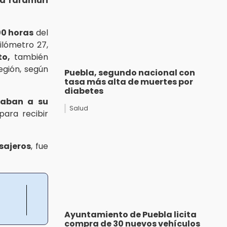
d rarámuri
00 horas
del
ilómetro 27,
to,
también
egión, según
Puebla, segundo nacional con
tasa más alta de muertes por
diabetes
saban a su
Salud
ara recibir
sajeros
, fue
Ayuntamiento de Puebla licita
compra de 30 nuevos vehículos