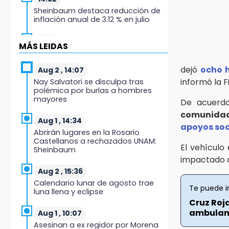
Sheinbaum destaca reducción de
inflación anual de 3.12 % en julio
14:18
MÁS LEIDAS
Cañeros de Atencingo siguen sin
recibir pagos tras concluir la zafra
dejó
ocho 
Aug 2 , 14:07
informó la 
Nay Salvatori se disculpa tras
14:06
polémica por burlas a hombres
Piden ayuda en Chignahuapan
mayores
De acuerdo
para identificar a hombre
hospitalizado
comunida
Aug 1 , 14:34
apoyos soc
Abrirán lugares en la Rosario
14:03
Castellanos a rechazados UNAM:
IBERO Puebla abre sus puertas con
El vehículo
Sheinbaum
la primera edición de FLIP
impactado d
Aug 2 , 15:36
13:59
Calendario lunar de agosto trae
Puebla, segundo nacional con
Te puede i
luna llena y eclipse
tasa más alta de muertes por
Cruz Roj
diabetes
ambulanc
Aug 1 , 10:07
Asesinan a ex regidor por Morena
13:54