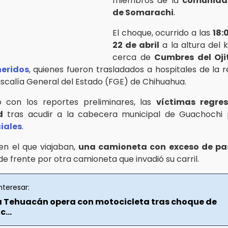
miembros de la
comunida
de Somarachi
.
El choque, ocurrido a las
18:
22 de abril
a la altura del k
cerca de
Cumbres del Oji
heridos
, quienes fueron trasladados a hospitales de la r
Fiscalía General del Estado (FGE) de Chihuahua.
 con los reportes preliminares, las
víctimas regre
d
tras acudir a la cabecera municipal de Guachochi p
iales
.
 en el que viajaban,
una camioneta con exceso de pa
e frente por otra camioneta que invadió su carril.
nteresar:
a Tehuacán opera con motocicleta tras choque de
...