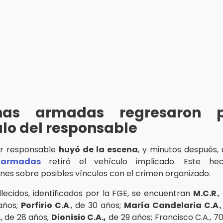
nas armadas regresaron 
lo del responsable
or responsable
huyó de la escen
a
, y minutos después,
 armadas
retiró el vehículo implicado. Este he
nes sobre posibles vínculos con el crimen organizado.
allecidos, identificados por la FGE, se encuentran
M.C.R
.
 años;
Porfirio C.A
., de 30 años;
María Candelaria C.A
.
., de 28 años;
Dionisio C.A.,
de 29 años; Francisco C.A., 7