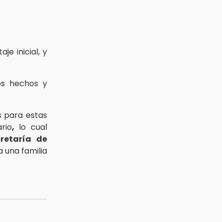
e inicial, y
os hechos y
s para estas
rio
,
lo cual
retaría de
 una familia