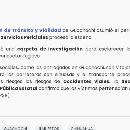
n de Tránsito y Vialidad
de Guachochi asumió el peritaj
Servicios Periciales
procesó la escena.
rió una
carpeta de investigación
para esclarecer l
 conductor fugitivo.
sociales, como los entregados en Guachochi, son vitale
ero las carreteras son sinuosas y el transporte preca
s riesgos los riesgos de
accidentes viales.
La
Sec
Pública Estatal
confirmó que las víctimas pertenecían a
(PSR)
GUACHOCHI
11 MUERTOS
CHIHUAHUA