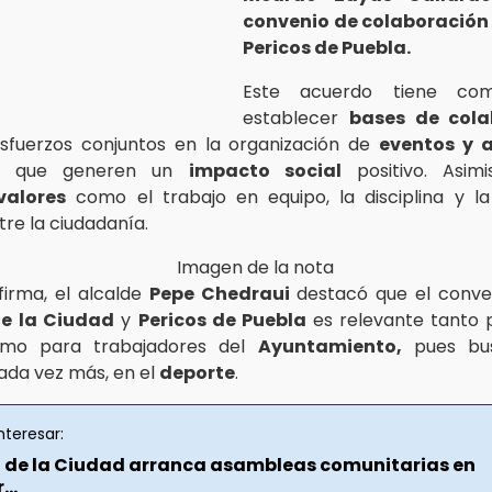
convenio de colaboración
Pericos de Puebla.
Este acuerdo tiene com
establecer
bases de cola
sfuerzos conjuntos en la organización de
eventos y 
que generen un
impacto social
positivo. Asim
valores
como el trabajo en equipo, la disciplina y l
tre la ciudadanía.
firma, el alcalde
Pepe Chedraui
destacó que el conven
e la Ciudad
y
Pericos de Puebla
es relevante tanto 
omo para trabajadores del
Ayuntamiento,
pues bu
cada vez más, en el
deporte
.
nteresar:
 de la Ciudad arranca asambleas comunitarias en
...