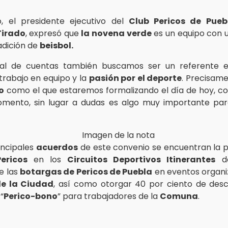
o, el presidente ejecutivo del
Club Pericos de Pueb
Tirado
, expresó que
la novena verde
es un equipo con 
radición de
beisbol.
inal de cuentas también buscamos ser un referente 
 trabajo en equipo y la
pasión por el deporte
. Precisame
o
como el que estaremos formalizando el día de hoy, c
mento, sin lugar a dudas es algo muy importante para
incipales
acuerdos
de este convenio se encuentran la p
Pericos
en los
Circuitos Deportivos Itinerantes
d
e las
botargas de Pericos de Puebla
en eventos organi
de la Ciudad
, así como otorgar 40 por ciento de des
“
Perico-bono
” para trabajadores de la
Comuna
.