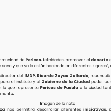
comunidad de
Pericos
, felicidades, promover el
deporte
e
 sano y que ya lo están haciendo en diferentes lugares”, 
 director del
IMDP
,
Ricardo Zayas Gallardo
, reconoci
para el instituto y el
Gobierno de la Ciudad
poder con
 lo que representa
Pericos
de Puebla
a la ciudad tan
lmente.
nza
nos permitirá desarrollar diferentes
iniciativas
, 