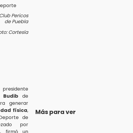
Club Pericos
de Puebla
oto: Cortesía
 presidente
 Budib
de
ara generar
idad física
,
Más para ver
 Deporte de
ezado por
, firmó un