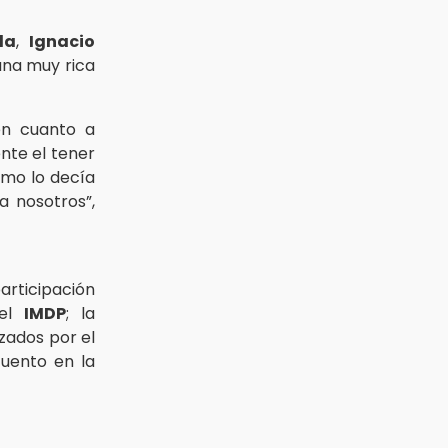
la
,
Ignacio
una muy rica
en cuanto a
nte el tener
omo lo decía
 nosotros”,
articipación
el
IMDP
; la
zados por el
cuento en la