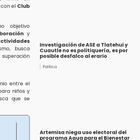
con el
Club
o objetivo
boración
y
actividades
Investigación de ASE a Tlatehui y
ismo, busca
Cuautle no es politiquería, es por
a superación
posible desfalco al erario
Política
io entre el
para niños y
sca que se
Artemisa niega uso electoral del
programa Agua para el Bienestar