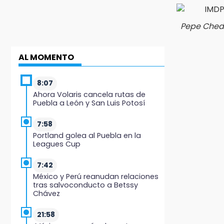
Pepe Chedr
AL MOMENTO
8:07
Ahora Volaris cancela rutas de
Puebla a León y San Luis Potosí
7:58
Portland golea al Puebla en la
Leagues Cup
7:42
México y Perú reanudan relaciones
tras salvoconducto a Betssy
Chávez
21:58