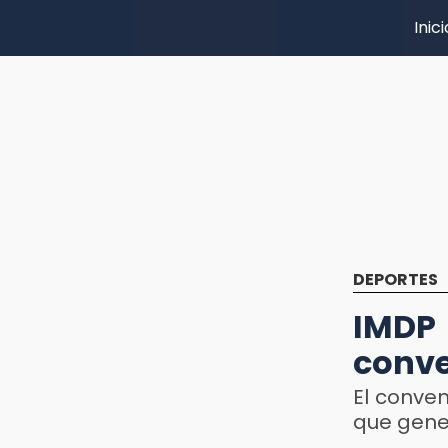
Inici
DEPORTES
IMDP
conve
El conve
que gener