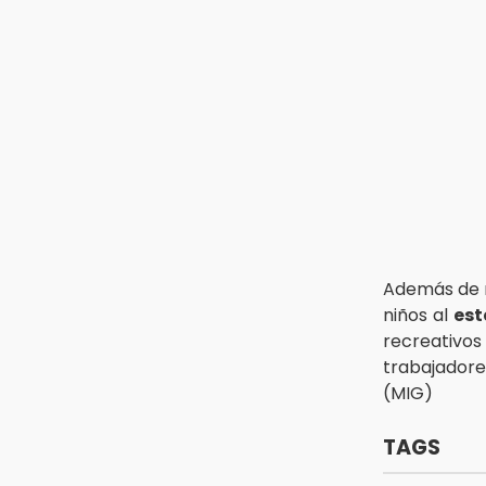
Roban bicicleta en menos de un
minuto en plaza de Libres
15:26
Grupo armado asalta gasera en
San Andrés Cholula
15:21
Texmelucan contará con más de
500 cámaras de videovigilancia
Además de r
niños al
est
recreativos
trabajadore
(MIG)
TAGS