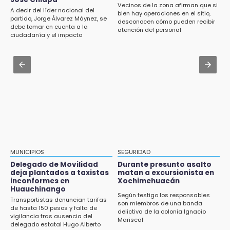
13:01
Vecinos de la zona afirman que si
A decir del líder nacional del
bien hay operaciones en el sitio,
Delegado de Movilidad deja plantados a
Aug 3 , 14:12
partido, Jorge Álvarez Máynez, se
desconocen cómo pueden recibir
taxistas inconformes en Huauchinango
debe tomar en cuenta a la
Se enfrentan ambulantes y policías en el
atención del personal
ciudadanía y el impacto
Zócalo; detienen a menor
ambiental
12:54
Amigos de Lisette Alvarado duda de versión
Aug 3 , 19:11
del homicidio-suicidio
Tri Sub-23 aplasta y avanza
12:50
¿Buscas trabajo? SPF ofrece sueldo de 13,607
y prestaciones: aplica en Puebla
12:44
Precio del gas LP baja en Puebla, aprovecha
esta semana
MUNICIPIOS
SEGURIDAD
Delegado de Movilidad
Durante presunto asalto
12:32
deja plantados a taxistas
matan a excursionista en
inconformes en
Xochimehuacán
Puebla busca revancha en la Leagues Cup
Huauchinango
Según testigo los responsables
Transportistas denuncian tarifas
12:14
son miembros de una banda
de hasta 150 pesos y falta de
delictiva de la colonia Ignacio
Obed Vargas gana confianza con el Atlético
vigilancia tras ausencia del
Mariscal
delegado estatal Hugo Alberto