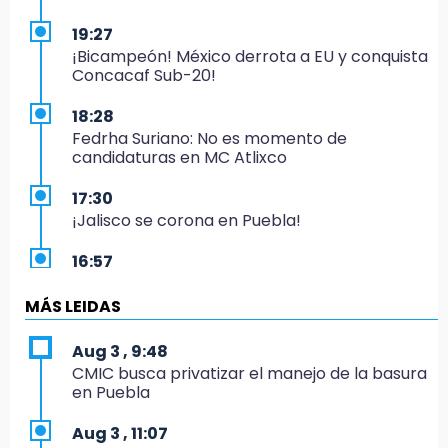
19:27
¡Bicampeón! México derrota a EU y conquista
Concacaf Sub-20!
18:28
Fedrha Suriano: No es momento de
candidaturas en MC Atlixco
17:30
¡Jalisco se corona en Puebla!
16:57
Los Voladores de Papantla vuelven a Izúcar y
cierran festejos de Santo Domingo
MÁS LEIDAS
16:50
Aug 3 , 9:48
México va por el oro y el boleto olímpico en
CMIC busca privatizar el manejo de la basura
Flag Football
en Puebla
16:34
Aug 3 , 11:07
Memes y críticas surten efecto; modifican