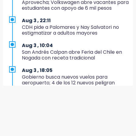
Aprovecha; Volkswagen abre vacantes para
colores del parque en Chalchicomula
estudiantes con apoyo de 6 mil pesos
16:00
Aug 3 , 22:11
MC reorganiza su estructura en Atlixco y
CDH pide a Palomares y Nay Salvatori no
nombra a Julio Águila dirigente
estigmatizar a adultos mayores
15:17
Aug 3 , 10:04
Operativo en Atencingo deja un detenido y
San Andrés Calpan abre Feria del Chile en
una motocicleta recuperada
Nogada con receta tradicional
15:07
Aug 3 , 18:05
Cantona gana torneo INAH y sella convenio
Gobierno busca nuevos vuelos para
con Puebla
aeropuerto; 4 de los 12 nuevos peligran
14:55
Aug 3 , 11:16
Estación de bomberos de San Ramón "medio
El influencer Gio Pita sufre secuestro exprés
funciona"
en Uber de Puebla
14:50
Aug 3 , 9:49
Campesinos hallan dos cuerpos en estado
Manifestantes exponen ante Sheinbaum
de descomposición en Ahuatlán
crisis política en Acatlán