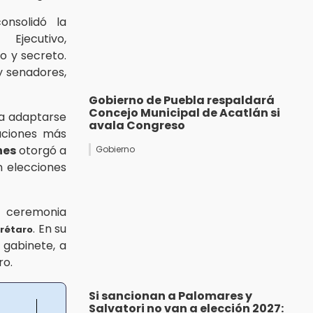
onsolidó la
jecutivo,
to y secreto.
y senadores,
Gobierno de Puebla respaldará
Concejo Municipal de Acatlán si
a adaptarse
avala Congreso
caciones más
nes
otorgó a
Gobierno
n elecciones
a ceremonia
. En su
erétaro
 gabinete, a
ro.
Si sancionan a Palomares y
Salvatori no van a elección 2027: