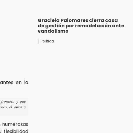
Graciela Palomares cierra casa
de gestión por remodelación ante
vandalismo
Política
rantes en la
 frontera y que
íneo, el amor a
n numerosas
flexibilidad