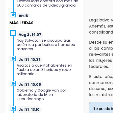
Texmelucan contará con más de
500 cámaras de videovigilancia
15:08
Legislativo 
Huitzilan de Serdán espera hasta
MÁS LEIDAS
Además, est
30 mil visitantes en feria
consolidand
Aug 2 , 14:07
15:07
Nay Salvatori se disculpa tras
Desde su en
Rastro de Atlixco descarta
polémica por burlas a hombres
clembuterol y alerta por
a los cambi
mayores
mataderos clandestinos
relevantes 
Jul 31 , 10:37
las mujeres
15:03
Asaltos a cuentahabientes en
federales.
Cholula estrena agenda cultural
Puebla dejan 3 heridos y robo
con siete actividades
millonario
E este año
conmemorati
15:01
Jul 31 , 10:05
Gobierno de Puebla respaldará
discurso,
Cl
Gobierno y Google van por
Concejo Municipal de Acatlán si
las ministra
laboratorio de IA en
avala Congreso
Cuautlancingo
14:56
Te puede i
Jul 31 , 13:10
Regístrate a la clase gratuita de