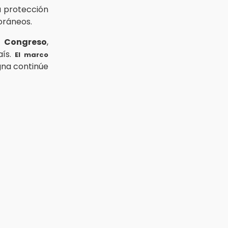
a protección
oráneos.
l
Congreso
,
aís.
El marco
gna continúe