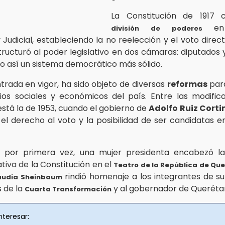
La Constitución de 1917 c
en E
división de poderes
y Judicial, estableciendo la no reelección y el voto direc
ructuró al poder legislativo en dos cámaras: diputados 
o así un sistema democrático más sólido.
trada en vigor, ha sido objeto de diversas
reformas
par
os sociales y económicos del país. Entre las modifi
está la de 1953, cuando el gobierno de
Adolfo Ruiz Corti
 el derecho al voto y la posibilidad de ser candidatas e
, por primera vez, una mujer presidenta encabezó l
va de la Constitución en el
Teatro de la República de Qu
rindió homenaje a los integrantes de su
audia Sheinbaum
s de la
y al gobernador de Queréta
Cuarta Transformación
nteresar: