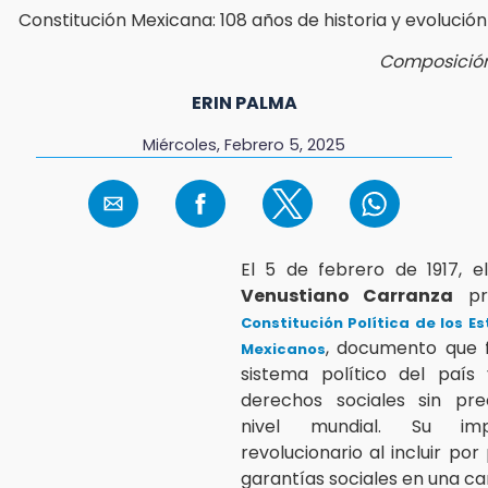
Composición
ERIN PALMA
Miércoles, Febrero 5, 2025
El 5 de febrero de 1917, e
Venustiano Carranza
pr
Constitución Política de los E
, documento que f
Mexicanos
sistema político del país 
derechos sociales sin pr
nivel mundial. Su im
revolucionario al incluir po
garantías sociales en una c