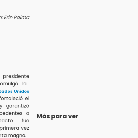
: Erin Palma
l presidente
omulgó la
stados Unidos
ortaleció el
y garantizó
ecedentes a
Más para ver
pacto fue
r primera vez
arta magna.