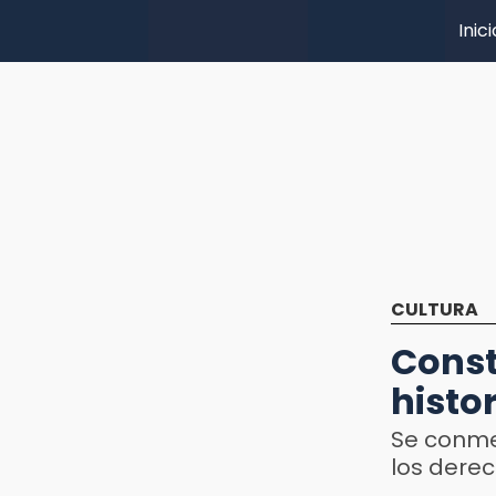
Inici
CULTURA
Const
histo
Se conme
los dere