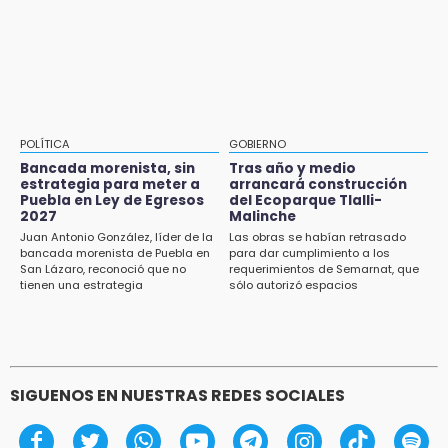
frío en Puebla
Cholula
15:21
Texmelucan contará con más de 500
cámaras de videovigilancia
15:08
POLÍTICA
GOBIERNO
Huitzilan de Serdán espera hasta 30 mil
Bancada morenista, sin
Tras año y medio
visitantes en feria
estrategia para meter a
arrancará construcción
Puebla en Ley de Egresos
del Ecoparque Tlalli-
2027
Malinche
15:07
Juan Antonio González, líder de la
Las obras se habían retrasado
Rastro de Atlixco descarta clembuterol y
bancada morenista de Puebla en
para dar cumplimiento a los
alerta por mataderos clandestinos
San Lázaro, reconoció que no
requerimientos de Semarnat, que
tienen una estrategia
sólo autorizó espacios
ecoturísticos
15:03
Cholula estrena agenda cultural con siete
actividades
SIGUENOS EN NUESTRAS REDES SOCIALES