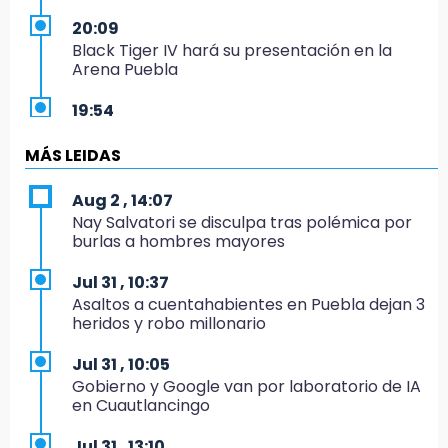
20:09
Black Tiger IV hará su presentación en la
Arena Puebla
19:54
Investigación de ASE a Tlatehui y Cuautle no
es politiquería, es por posible desfalco al
MÁS LEIDAS
erario
Aug 2 , 14:07
19:45
Nay Salvatori se disculpa tras polémica por
Estado invertirá en unidades médicas del
burlas a hombres mayores
IMSS-Bienestar y el SEDIF
Jul 31 , 10:37
19:35
Asaltos a cuentahabientes en Puebla dejan 3
De la Vega niega venta de Bravos
heridos y robo millonario
19:34
Jul 31 , 10:05
Desalojan a dos comerciantes en Valsequillo
Gobierno y Google van por laboratorio de IA
por invasión en zona de Conagua
en Cuautlancingo
19:18
Jul 31 , 13:10