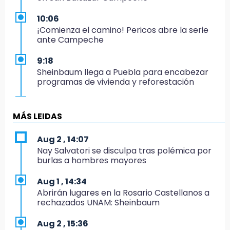
10:06
¡Comienza el camino! Pericos abre la serie
ante Campeche
9:18
Sheinbaum llega a Puebla para encabezar
programas de vivienda y reforestación
9:03
Muere Jorge Messi
MÁS LEIDAS
8:21
Aug 2 , 14:07
¡México vuelve a los Olímpicos!
Nay Salvatori se disculpa tras polémica por
burlas a hombres mayores
21:25
México se queda con la plata
Aug 1 , 14:34
Abrirán lugares en la Rosario Castellanos a
20:35
rechazados UNAM: Sheinbaum
NFL México: arranca cuenta regresiva por
boletos
Aug 2 , 15:36