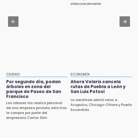
Escuelas de Molcaxac y Tehuitzingo anuncian
carretera Cholula-Xalitzintla y nuevo CESAT
intencionalmente
inscripciones 2026-2027
Aug 2 , 13:14
14:49
Consulta cuándo y dónde te toca participar
Basura da mala imagen a la feria de San
en la nueva ley indígena en Puebla
Salvador El Seco
14:36
Inician las finales del Campeonato Nacional
Infantil, Juvenil y de Escaramuzas Puebla
2026
CIUDAD
ECONOMÍA
14:32
Por segundo día, podan
Ahora Volaris cancela
Sheinbaum destaca reducción de inflación
árboles en zona del
rutas de Puebla a León y
anual de 3.12 % en julio
parque de Paseo de San
San Luis Potosí
Francisco
La aerolínea abrirá rutas a
Las labores las realiza personal
14:18
Acapulco, Chicago-O’Hare y Puerto
de una empresa privada, esto tras
Escondido
Cañeros de Atencingo siguen sin recibir
la compra por parte del
pagos tras concluir la zafra
empresario Carlos Slim