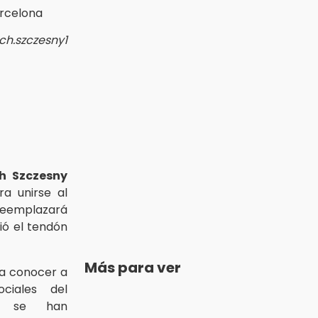
ch.szczesny1
h Szczesny
ra unirse al
 reemplazará
ió el tendón
Más para ver
 a conocer a
ciales del
e se han