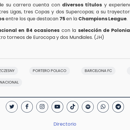
 de su carrera cuenta con
diversos títulos
y experienc
res Ligas, tres Copas y dos Supercopas; a su trayecto
os
entre los que destacan
75
en la
Champions League
.
acional en 84 ocasiones
con la
selección de Polonia
tro torneos de Eurocopa y dos Mundiales. (JH)
ZCZESNY
PORTERO POLACO
BARCELONA FC
RNACIONAL
Directorio