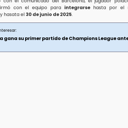
 con el comunicado del Barcelona, el jugador pola
irmó con el equipo para
integrarse
hasta por el 
y hasata el
30 de junio de 2025
.
nteresar:
a gana su primer partido de Champions League ant