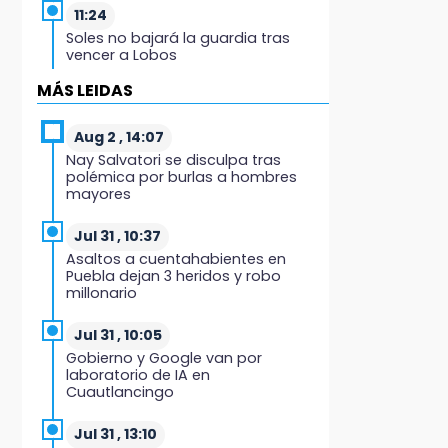
11:24
Soles no bajará la guardia tras
vencer a Lobos
MÁS LEIDAS
11:21
Clausuran 51 locales
abandonados del Mercado
Aug 2 , 14:07
Municipal de Huauchinango
Nay Salvatori se disculpa tras
polémica por burlas a hombres
mayores
11:03
Ataque a balazos contra vivienda
alarma a vecinos de Izúcar de
Jul 31 , 10:37
Matamoros
Asaltos a cuentahabientes en
Puebla dejan 3 heridos y robo
millonario
10:41
Sequía y robo de elotes agravan
crisis de productores en Valle de
Jul 31 , 10:05
Serdán
Gobierno y Google van por
laboratorio de IA en
Cuautlancingo
10:15
Volaris ofertará vuelos a Chicago,
Acapulco y Puerto Escondido
Jul 31 , 13:10