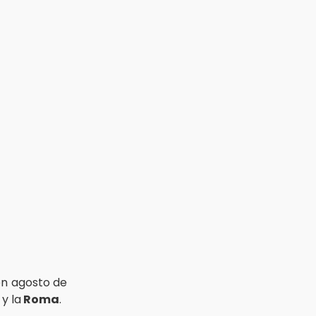
en agosto de
s
y la
Roma
.