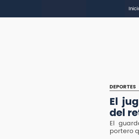
Inici
DEPORTES
El ju
del re
El guar
portero q