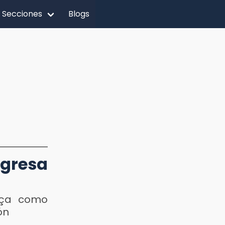
Secciones
Blogs
egresa
rça como
ón