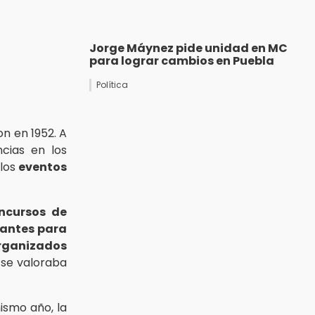
Jorge Máynez pide unidad en MC
para lograr cambios en Puebla
Política
on en 1952. A
cias en los
los
eventos
ncursos de
antes para
rganizados
se valoraba
ismo año, la