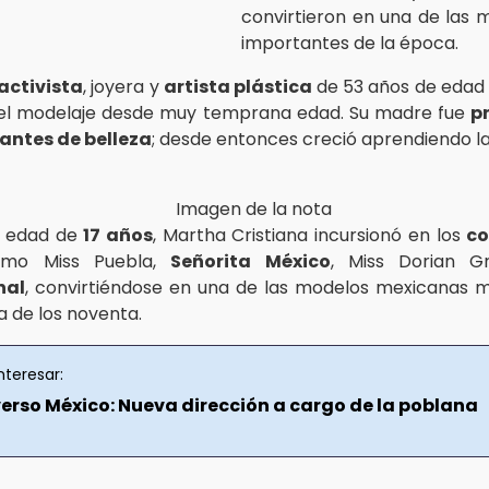
convirtieron en una de las
importantes de la época.
activista
, joyera y
artista plástica
de 53 años de edad
 el modelaje desde muy temprana edad. Su madre fue
p
antes de belleza
; desde entonces creció aprendiendo l
a edad de
17 años
, Martha Cristiana incursionó en los
co
mo Miss Puebla,
Señorita México
, Miss Dorian 
nal
, convirtiéndose en una de las modelos mexicanas 
a de los noventa.
nteresar:
verso México: Nueva dirección a cargo de la poblana