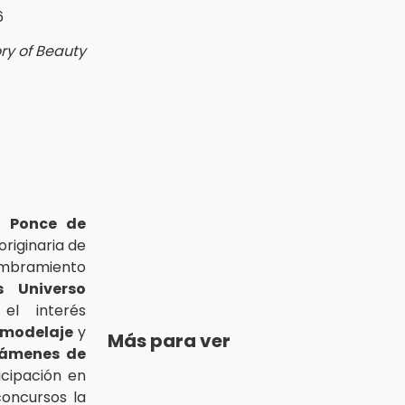
ry of Beauty
o Ponce de
originaria de
nombramiento
s Universo
el interés
l modelaje
y
Más para ver
támenes de
icipación en
oncursos la