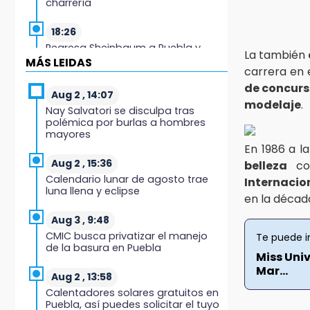
charrería
18:26
Regresa Sheinbaum a Puebla y
La también
entrega viviendas: programa
MÁS LEIDAS
carrera en
avanza 30 %
de concurs
Aug 2 , 14:07
18:11
modelaje
.
Nay Salvatori se disculpa tras
México hace historia: tricampeón
polémica por burlas a hombres
de Centroamericanos
mayores
En 1986 a l
17:24
Aug 2 , 15:36
belleza
co
El Quintalero: la panadería de
Calendario lunar de agosto trae
Internacio
Izúcar que elabora pan de conejo
luna llena y eclipse
para Santo Domingo
en la décad
Aug 3 , 9:48
17:20
CMIC busca privatizar el manejo
Te puede i
Conductora se estampa contra
de la basura en Puebla
vivienda y mata a trabajador en
Miss Uni
Tehuacán
Mar...
Aug 2 , 13:58
Calentadores solares gratuitos en
17:18
Puebla, así puedes solicitar el tuyo
Advierten sanciones por