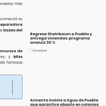
 modelos más
 comenzó su
reparadora
as
bases del
Regresa Sheinbaum a Puebla y
entrega viviendas: programa
avanza 30 %
ncursos de
Sociedad
Grey y
Miss
más famosas
Armenta insiste a Agua de Puebla
que garantice abasto en colonias