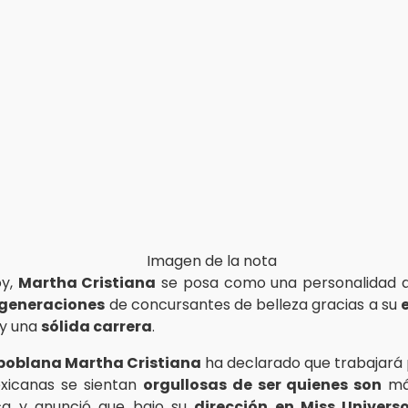
oy,
Martha Cristiana
se posa como una personalidad qu
generaciones
de concursantes de belleza gracias a su
 y una
sólida carrera
.
poblana Martha Cristiana
ha declarado que trabajará 
xicanas se sientan
orgullosas de ser quienes son
más
ica y anunció que bajo su
dirección en Miss Univer