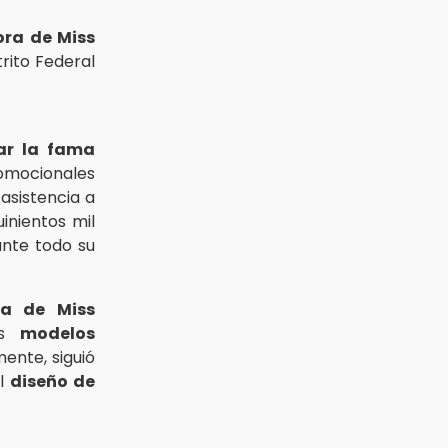
ra de Miss
rito Federal
ar la fama
romocionales
a asistencia a
uinientos mil
nte todo su
ta de Miss
as
modelos
ente, siguió
el
diseño de