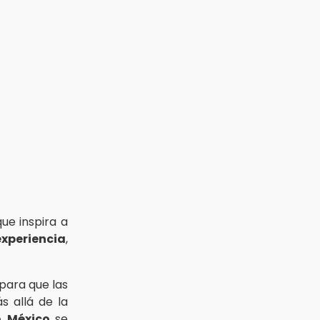
e inspira a
experiencia
,
para que las
 allá de la
so México
se