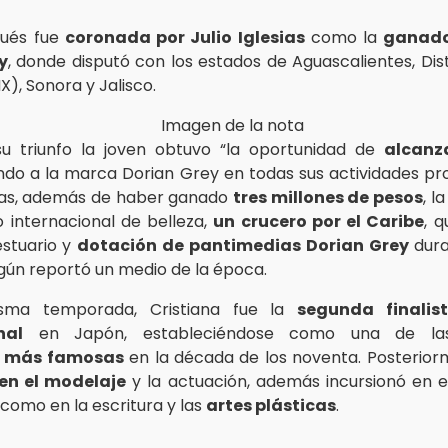
ués fue
coronada por Julio Iglesias
como la
ganado
y
, donde disputó con los estados de Aguascalientes, Dist
), Sonora y Jalisco.
su triunfo la joven obtuvo “la oportunidad de
alcanz
do a la marca Dorian Grey en todas sus actividades p
rias, además de haber ganado
tres millones de pesos
, l
 internacional de belleza,
un crucero por el Caribe
, q
stuario y
dotación de pantimedias Dorian Grey
dura
egún reportó un medio de la época.
sma temporada, Cristiana fue la
segunda finalis
nal
en Japón, estableciéndose como una de l
 más famosas
en la década de los noventa. Posteriorm
 en el modelaje
y la actuación, además incursionó en 
í como en la escritura y las
artes plásticas
.