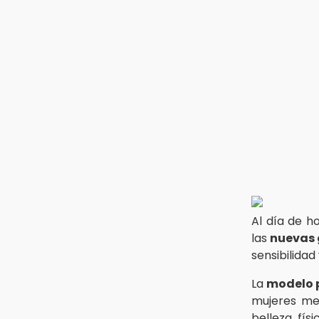
Al día de h
las
nuevas 
sensibilidad
La
modelo 
mujeres me
belleza fís