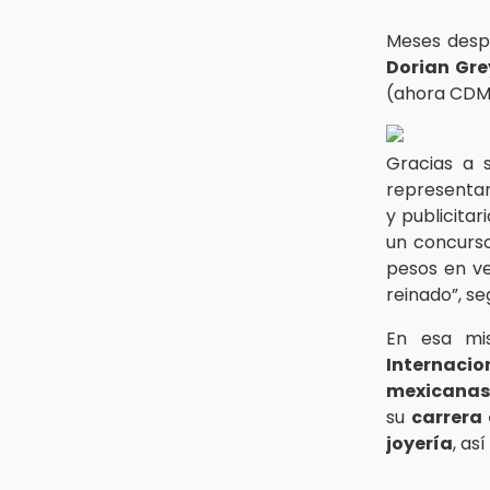
¡México vuelve a los Olímpicos!
Meses desp
Aug 3 , 18:05
Dorian Gre
Gobierno busca nuevos vuelos
para aeropuerto; 4 de los 12
(ahora CDMX
nuevos peligran
Aug 2 , 12:04
Gracias a 
Gas LP baja en Puebla, aprovecha
representan
el precio esta semana
y publicita
un concurso
pesos en ve
reinado”, s
En esa mi
Internacio
mexicanas
su
carrera
joyería
, as