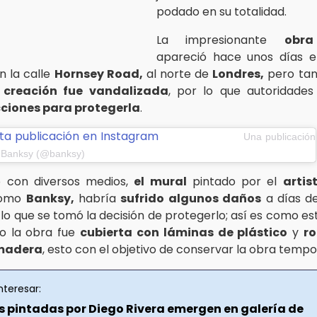
podado en su totalidad.
La impresionante
obra
apareció hace unos días en
n la calle
Hornsey Road,
al norte de
Londres,
pero tan
 creación fue vandalizada
, por lo que autoridades
ciones para protegerla
.
ta publicación en Instagram
Una publicación
 Banksy (@banksy)
 con diversos medios,
el mural
pintado por el
artis
como
Banksy,
habría
sufrido algunos daños
a días de
 lo que se tomó la decisión de protegerlo; así es como es
o la obra fue
cubierta con láminas de plástico
y
r
 madera
, esto con el objetivo de conservar la obra temp
nteresar:
s pintadas por Diego Rivera emergen en galería de