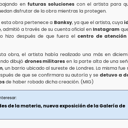
abajando en
futuras soluciones
con el artista para q
edan disfrutar de la obra mientras la protegen.
 esta obra pertenece a
Banksy
, ya que el artista, cuya
i
o
, admitió a través de su cuenta oficial en
Instagram
que
 lo hizo después de que fuera el
centro de atención
ta obra, el artista había realizado una más en dicie
ndo dibujó
drones militares
en la parte alta de una señ
m
, un barrio ubicado al sureste de Londres. La misma fue 
spués de que se confirmara su autoría y se
detuvo a d
os
de haber robado dicha creación. (MIG)
nteresar:
es de la materia, nueva exposición de la Galería de