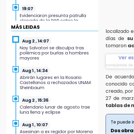
19:07
Evidenciaron presunta patrulla
clonada de la PGR sobre la
Cuacnopalan-Oaxaca
MÁS LEIDAS
localizado e
días de
su
19:04
Aug 2 , 14:07
Directora de Orquesta Symphonia
tomaron
ac
Nay Salvatori se disculpa tras
UDLAP dirige agrupaciones de talla
polémica por burlas a hombres
internacional
Ver es
mayores
compartida de
18:14
Aug 1 , 14:34
EE. UU. Sub-20 avanza a la final de
De acuerdo
Abrirán lugares en la Rosario
CONCACAF
Castellanos a rechazados UNAM:
conocido 
Sheinbaum
creado, por
17:50
27 de marz
Van 17 denuncias por delitos
Aug 2 , 15:36
ambientales, pero no hay
tablas de
Calendario lunar de agosto trae
detenidos por incendios
luna llena y eclipse
Te puede i
17:01
Aug 1 , 10:07
Vecinos de Atlixco-Metepec
Dos obra
Asesinan a ex regidor por Morena
denuncian inseguridad en