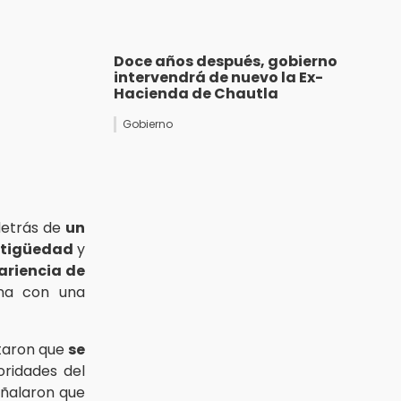
Doce años después, gobierno
intervendrá de nuevo la Ex-
Hacienda de Chautla
Gobierno
detrás de
un
ntigüedad
y
ariencia de
na con una
otaron que
se
oridades del
eñalaron que