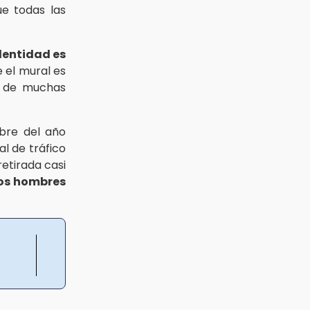
ue todas las
dentidad es
 el mural es
de muchas
mbre del año
al de tráfico
retirada casi
os hombres