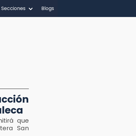
Secciones
Blogs
ucción
aleca
itirá que
etera San