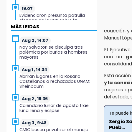
19:07
Evidenciaron presunta patrulla
clonada de la PGR sobre la
Cuacnopalan-Oaxaca
MÁS LEIDAS
coacción y 
Manuel Lóp
19:04
Aug 2 , 14:07
Directora de Orquesta Symphonia
Nay Salvatori se disculpa tras
El Ejecutiv
UDLAP dirige agrupaciones de talla
polémica por burlas a hombres
internacional
con un
go
mayores
consolidand
18:14
Aug 1 , 14:34
EE. UU. Sub-20 avanza a la final de
Esta acción
Abrirán lugares en la Rosario
CONCACAF
Castellanos a rechazados UNAM:
y la conex
Sheinbaum
mejores opo
17:50
del estado, 
Van 17 denuncias por delitos
Aug 2 , 15:36
ambientales, pero no hay
Calendario lunar de agosto trae
detenidos por incendios
luna llena y eclipse
Te puede i
17:01
Sergio Sa
Aug 3 , 9:48
Vecinos de Atlixco-Metepec
Pueb...
CMIC busca privatizar el manejo
denuncian inseguridad en