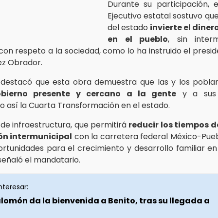
Durante su participación, el
Ejecutivo estatal sostuvo qu
del estado
invierte el diner
en el pueblo
, sin inter
con respeto a la sociedad, como lo ha instruido el presi
ez Obrador.
o destacó que esta obra demuestra que las y los pobl
bierno presente y cercano a la gente
y a sus 
o así la Cuarta Transformación en el estado.
 de infraestructura, que permitirá
reducir los tiempos d
ión intermunicipal
con la carretera federal México-Pueb
rtunidades para el crecimiento y desarrollo familiar en
señaló el mandatario.
nteresar:
lomón da la bienvenida a Benito, tras su llegada a