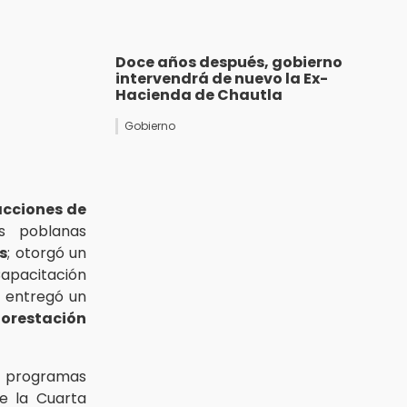
Doce años después, gobierno
intervendrá de nuevo la Ex-
Hacienda de Chautla
Gobierno
acciones de
s poblanas
s
; otorgó un
pacitación
y entregó un
orestación
s programas
de la Cuarta