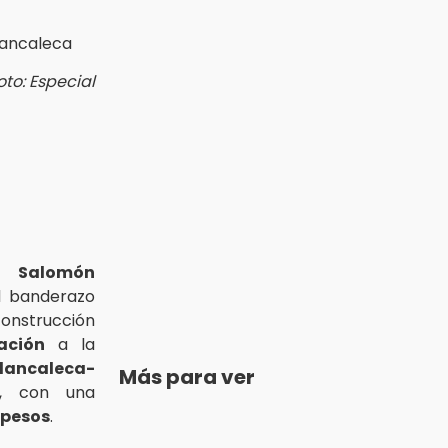
oto: Especial
o Salomón
l banderazo
construcción
ación
a la
alancaleca-
Más para ver
, con una
 pesos
.