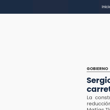
Inici
GOBIERNO
Sergi
carre
La const
reducció
Matías T