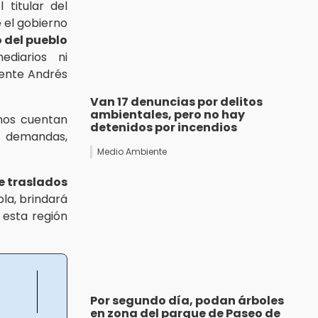
 titular del
e el gobierno
o del pueblo
mediarios ni
dente Andrés
Van 17 denuncias por delitos
ambientales, pero no hay
anos cuentan
detenidos por incendios
demandas,
Medio Ambiente
e traslados
la, brindará
 esta región
Por segundo día, podan árboles
en zona del parque de Paseo de