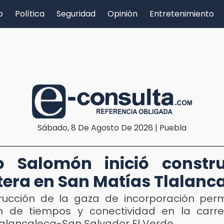
o
Política
Seguridad
Opinión
Entretenimiento
Sábado, 8 De Agosto De 2026 | Puebla
o Salomón inició constr
tera en San Matías Tlalanc
rucción de la gaza de incorporación perm
n de tiempos y conectividad en la carr
lalancaleca-San Salvador El Verde