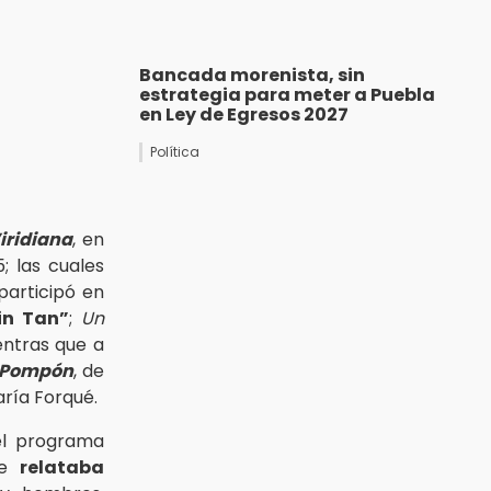
Bancada morenista, sin
estrategia para meter a Puebla
en Ley de Egresos 2027
Política
iridiana
, en
; las cuales
participó en
in Tan”
;
Un
entras que a
í Pompón
, de
aría Forqué.
del programa
ue
relataba