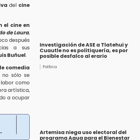
iva
del
cine
 el cine en
do de Laura
,
 poco después
Investigación de ASE a Tlatehui y
ias a sus
Cuautle no es politiquería, es por
uis Buñuel
.
posible desfalco al erario
 de comedia
Política
z no sólo se
u labor como
a artística,
ndo a ocupar
.
Artemisa niega uso electoral del
programa Agua para el Bienestar