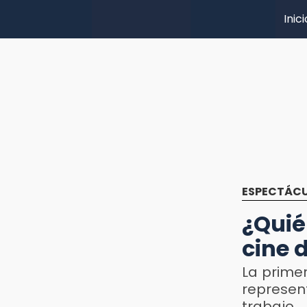
Inici
ESPECTÁC
¿Quié
cine 
La prime
represen
trabajo