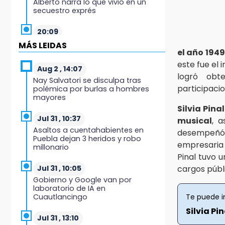
Alberto narra lo que vivió en un
secuestro exprés
20:09
Black Tiger IV hará su
MÁS LEIDAS
presentación en la Arena Puebla
el año 1949
este fue el 
Aug 2 , 14:07
19:54
logró ob
Nay Salvatori se disculpa tras
Investigación de ASE a Tlatehui y
participacio
polémica por burlas a hombres
Cuautle no es politiquería, es por
mayores
posible desfalco al erario
Silvia Pina
Jul 31 , 10:37
musical
, a
19:45
Asaltos a cuentahabientes en
desempeñó d
Estado invertirá en unidades
Puebla dejan 3 heridos y robo
médicas del IMSS-Bienestar y el
empresaria 
millonario
SEDIF
Pinal tuvo 
cargos públ
Jul 31 , 10:05
19:35
Gobierno y Google van por
De la Vega niega venta de Bravos
laboratorio de IA en
Cuautlancingo
Te puede i
19:34
Silvia Pi
Desalojan a dos comerciantes en
Jul 31 , 13:10
Valsequillo por invasión en zona