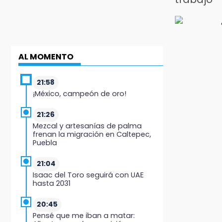
AL MOMENTO
21:58
¡México, campeón de oro!
21:26
Mezcal y artesanías de palma
frenan la migración en Caltepec,
Puebla
21:04
Isaac del Toro seguirá con UAE
hasta 2031
20:45
Pensé que me iban a matar: