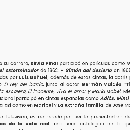
de su carrera,
Silvia Pinal
participó en películas como
V
el exterminador
de 1962; y
Simón del desierto
en 1965
gidas por
Luis Buñuel;
además de estas cintas, la actriz 
mo
El rey del barrio
, junto al actor
Germán Valdés “T
la escalera, El inocente, Viva el amor y María Isabel
. Mi
nacional participó en cintas españolas como
Adiós, Mim
na, así como en
Maribel
y
La extraña familia
, de José M
a televisión, es recordada por ser la presentadora 
sos de la vida real
, una serie antológica en la q