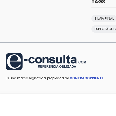
TAGS
30 mil visitantes en feria
15:07
Rastro de Atlixco descarta
SILVIA PINAL
clembuterol y alerta por
mataderos clandestinos
ESPECTÁCUL
15:03
Cholula estrena agenda cultural
con siete actividades
Es una marca registrada, propiedad de
CONTRACORRIENTE