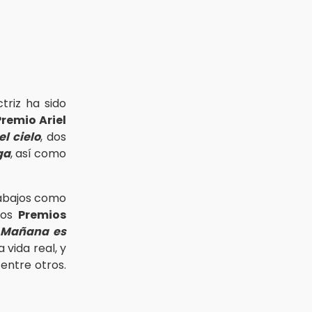
triz ha sido
Premio Ariel
l cielo
, dos
ga
, así como
rabajos como
los
Premios
Mañana es
 vida real, y
, entre otros.