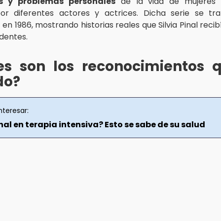
es y problemas personales
de la vida de mujeres 
or diferentes actores y actrices. Dicha serie se tra
en 1986, mostrando historias reales que Silvia Pinal reci
identes.
es son los reconocimientos 
do?
nteresar:
inal en terapia intensiva? Esto se sabe de su salud