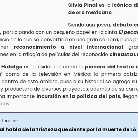
Silvia Pinal
es la
icónica d
de oro mexicano
.
Siendo aún joven,
debutó en
,
participando con un pequeño papel en la cinta
El peca
inicio de lo que se convertiría en una gran carrera, pues
tener
reconocimiento a nivel internacional
grac
nes en la trilogía de películas del reconocido
cineasta L
l Hidalgo
es considerada como la
pionera del teatro
sí como de la televisión en México; la primera actri
entro de este ámbito, pues a su historial se agrega s
y productora de diversos proyectos; además de su carrer
una importante
incursión en la política del país
, llega
icos.
nteresar:
nal habla de la tristeza que siente por la muerte de Ló..