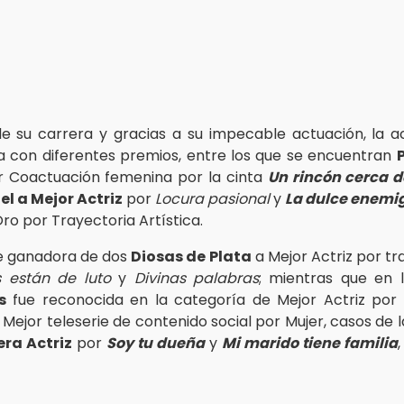
de su carrera y gracias a su impecable actuación, la ac
 con diferentes premios, entre los que se encuentran
r Coactuación femenina por la cinta
Un rincón cerca de
el a Mejor Actriz
por
Locura pasional
y
La dulce enemi
Oro por Trayectoria Artística.
e ganadora de dos
Diosas de Plata
a Mejor Actriz por t
s están de luto
y
Divinas palabras
; mientras que en 
s
fue reconocida en la categoría de Mejor Actriz por
Mejor teleserie de contenido social por Mujer, casos de la
era Actriz
por
Soy tu dueña
y
Mi marido tiene familia