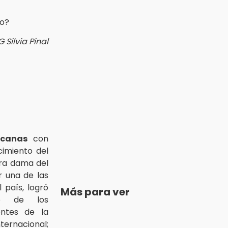
G Silvia Pinal
icanas
con
imiento del
ra dama del
 una de las
 país, logró
Más para ver
no de los
entes de la
ernacional;