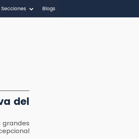
Secciones
Blogs
va del
s grandes
cepcional