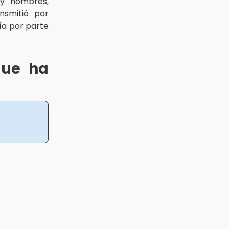
y hombres,
nsmitió por
bía por parte
que ha