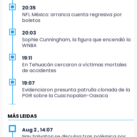
20:35
NFL México: arranca cuenta regresiva por
boletos
20:03
Sophie Cunningham, la figura que encendió la
WNBA
19:11
En Tehuacán cercaron a víctimas mortales
de accidentes
19:07
Evidenciaron presunta patrulla clonada de la
PGR sobre la Cuacnopalan-Oaxaca
19:04
Directora de Orquesta Symphonia UDLAP
MÁS LEIDAS
dirige agrupaciones de talla internacional
Aug 2 , 14:07
18:14
Nay Salvatori se disculpa tras polémica por