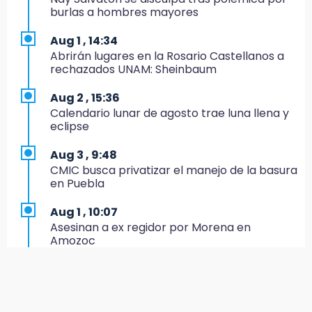
EE. UU. Sub-20 avanza a la final de
burlas a hombres mayores
CONCACAF
Aug 1 , 14:34
17:50
Abrirán lugares en la Rosario Castellanos a
Van 17 denuncias por delitos ambientales,
rechazados UNAM: Sheinbaum
pero no hay detenidos por incendios
Aug 2 , 15:36
17:01
Calendario lunar de agosto trae luna llena y
Vecinos de Atlixco-Metepec denuncian
eclipse
inseguridad en caminos alternos por obra
carretera
Aug 3 , 9:48
CMIC busca privatizar el manejo de la basura
16:52
en Puebla
Vacían negocio de ropa en Tehuacán;
pérdidas superan los 100 mil pesos
Aug 1 , 10:07
Asesinan a ex regidor por Morena en
16:49
Amozoc
Volcadura de tráiler provoca cierre total en
autopista Orizaba-Puebla
Aug 1 , 13:13
Feria de Teziutlán 2026: inicia con 16 días de
16:48
actividades en la Sierra Nororiental
Por segundo día, podan árboles en zona del