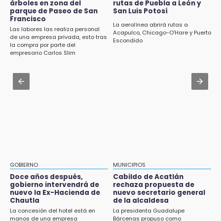
estudiantes con apoyo de 6 mil pesos
árboles en zona del
rutas de Puebla a León y
pagos tras concluir la zafra
parque de Paseo de San
San Luis Potosí
Francisco
Aug 1 , 17:15
La aerolínea abrirá rutas a
14:06
Las labores las realiza personal
Costó $403 mil rehabilitar accesos de
Acapulco, Chicago-O’Hare y Puerto
Piden ayuda en Chignahuapan para
de una empresa privada, esto tras
Escondido
Traumatología y Ortopedia del IMSS
la compra por parte del
identificar a hombre hospitalizado
empresario Carlos Slim
Aug 1 , 17:36
14:03
Alcaldesa exhibe patrullas tras polémico
IBERO Puebla abre sus puertas con la
accidente en Chiautzingo
primera edición de FLIP
Aug 1 , 11:48
13:59
Huejotzingo tiene nuevo secretario de
Puebla, segundo nacional con tasa más alta
Seguridad Ciudadana: llega otro marino al
de muertes por diabetes
cargo
13:54
Falla convocatoria de inconformes de
GOBIERNO
MUNICIPIOS
Acatlán durante gira de Armenta en Chila
Doce años después,
Cabildo de Acatlán
gobierno intervendrá de
rechaza propuesta de
13:48
nuevo la Ex-Hacienda de
nuevo secretario general
Estado de México llevará su cultura al
Chautla
de la alcaldesa
Festival Cervantino 2026
La concesión del hotel está en
La presidenta Guadalupe
manos de una empresa
Bárcenas propuso como