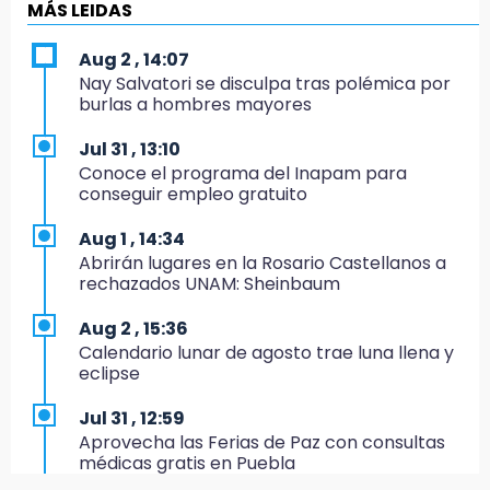
9:43
MÁS LEIDAS
Pericos de Puebla cierran con derrota y van
por Campeche
Aug 2 , 14:07
Nay Salvatori se disculpa tras polémica por
9:21
burlas a hombres mayores
Buscan a tres hombres tras violento asalto a
adulta mayor en Atlixco
Jul 31 , 13:10
Conoce el programa del Inapam para
8:53
conseguir empleo gratuito
Velan a Dominga, octogenaria asesinada
tras ir a vender cemitas
Aug 1 , 14:34
Abrirán lugares en la Rosario Castellanos a
8:34
rechazados UNAM: Sheinbaum
Sí hay medicinas para trasplantados en San
José: IMSS Puebla, tras protestas
Aug 2 , 15:36
Calendario lunar de agosto trae luna llena y
8:23
eclipse
Lobos Puebla cae, pero deja todo en la duela
Jul 31 , 12:59
8:07
Aprovecha las Ferias de Paz con consultas
Ahora Volaris cancela rutas de Puebla a León
médicas gratis en Puebla
y San Luis Potosí