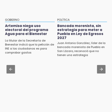
meter a Puebla en Ley de Egresos 2027
Jul 31 , 13:46
Certifícate como operador de transporte en
18:54
Icatep
Gobierno rehabilitará el drenaje del Hospital
GOBIERNO
POLÍTICA
de Especialidades del Issstep
Jul 31 , 14:02
Artemisa niega uso
Bancada morenista, sin
electoral del programa
estrategia para meter a
Prepárate para lluvias intensas por frente
Agua para el Bienestar
Puebla en Ley de Egresos
18:49
frío en Puebla
2027
Sujeto asalta banco en Plaza Dorada tras
La titular de la Secretaría de
Juan Antonio González, líder de la
Bienestar indicó que la petición de
amenazar con supuesto explosivo
Jul 31 , 13:35
bancada morenista de Puebla en
INE a los ciudadanos es para
San Lázaro, reconoció que no
El mexicano Karim López firma contrato
comprobar gastos
18:43
tienen una estrategia
multianual con Memphis Grizzlies
Renuncia Norman Campos, responsable de
ciclovías de Chedraui
Jul 31 , 15:22
Luis Miguel sorprende con su regreso como
18:13
imagen de Coca-Cola
Pacientes trasplantados denuncian
desabasto de medicamentos en IMSS San
José
17:45
Procede obra del FAISPIAM en Zapotitlán
Salinas tras conflicto por predio