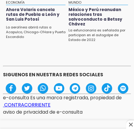
ECONOMÍA
MUNDO
Ahora Volaris cancela
México y Perú reanudan
17:21
rutas de Puebla a León y
relaciones tras
Prevalece trabajo infantil en Tehuacán,
San Luis Potosí
salvoconducto a Betssy
cruceros los más reportados
Chávez
La aerolínea abrirá rutas a
La exfuncionaria es señalada por
Acapulco, Chicago-O’Hare y Puerto
participan en el autogolpe de
17:15
Escondido
Estado de 2022
Nuevo color del parque de Chalchicomula de
Sesma causa debate en redes sociales
SIGUENOS EN NUESTRAS REDES SOCIALES
e-consulta Es una marca registrada, propiedad de
CONTRACORRIENTE
aviso de privacidad de e-consulta