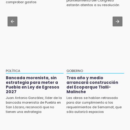
planteamiento del Congreso
Prepárate para lluvias intensas por frente
comprobar gastos
Roban bicicleta en menos de un minuto en
estarán atentos a su resolución
frío en Puebla
plaza de Libres
Jul 31 , 13:35
15:26
El mexicano Karim López firma contrato
Grupo armado asalta gasera en San Andrés
multianual con Memphis Grizzlies
Cholula
15:21
Texmelucan contará con más de 500
cámaras de videovigilancia
15:08
POLÍTICA
GOBIERNO
Huitzilan de Serdán espera hasta 30 mil
Bancada morenista, sin
Tras año y medio
visitantes en feria
estrategia para meter a
arrancará construcción
Puebla en Ley de Egresos
del Ecoparque Tlalli-
2027
Malinche
15:07
Juan Antonio González, líder de la
Las obras se habían retrasado
Rastro de Atlixco descarta clembuterol y
bancada morenista de Puebla en
para dar cumplimiento a los
alerta por mataderos clandestinos
San Lázaro, reconoció que no
requerimientos de Semarnat, que
tienen una estrategia
sólo autorizó espacios
ecoturísticos
15:03
Cholula estrena agenda cultural con siete
actividades