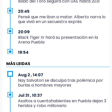
Isaac del Toro seguirá con UAE hasta 2031
20:45
Pensé que me iban a matar: Alberto narra lo
que vivió en un secuestro exprés
20:09
Black Tiger IV hará su presentación en la
Arena Puebla
19:54
Investigación de ASE a Tlatehui y Cuautle no
es politiquería, es por posible desfalco al
MÁS LEIDAS
erario
Aug 2 , 14:07
19:45
Nay Salvatori se disculpa tras polémica por
Estado invertirá en unidades médicas del
burlas a hombres mayores
IMSS-Bienestar y el SEDIF
Jul 31 , 10:37
19:35
Asaltos a cuentahabientes en Puebla dejan 3
De la Vega niega venta de Bravos
heridos y robo millonario