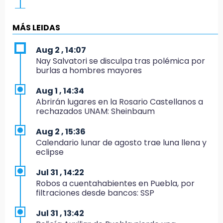
12:07
Profeco clausura Cimera Gym Club, de Club
MÁS LEIDAS
Alpha, en San Pedro Cholula
Aug 2 , 14:07
12:06
Nay Salvatori se disculpa tras polémica por
Toma precauciones por lluvias fuertes en
burlas a hombres mayores
Puebla este fin de semana
Aug 1 , 14:34
11:47
Abrirán lugares en la Rosario Castellanos a
¿Vas a remodelar? Infonavit te presta hasta
rechazados UNAM: Sheinbaum
71 mil pesos en 2026
Aug 2 , 15:36
11:43
Calendario lunar de agosto trae luna llena y
Icatep abre 6 cursos desde 600 pesos:
eclipse
checa fechas y cómo inscribirte
Jul 31 , 14:22
11:34
Robos a cuentahabientes en Puebla, por
Choque de autobús vs tráiler en autopista
filtraciones desde bancos: SSP
Tlaxco-Tejocotal deja 20 heridos
Jul 31 , 13:42
11:19