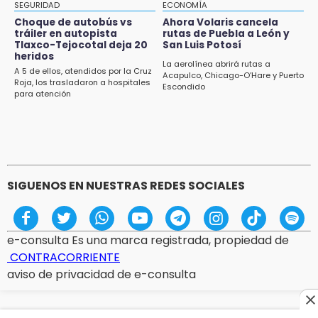
Arena Puebla
SEGURIDAD
ECONOMÍA
Choque de autobús vs
Ahora Volaris cancela
19:54
tráiler en autopista
rutas de Puebla a León y
Tlaxco-Tejocotal deja 20
San Luis Potosí
Investigación de ASE a Tlatehui y Cuautle no
heridos
es politiquería, es por posible desfalco al
La aerolínea abrirá rutas a
A 5 de ellos, atendidos por la Cruz
erario
Acapulco, Chicago-O’Hare y Puerto
Roja, los trasladaron a hospitales
Escondido
para atención
19:45
Estado invertirá en unidades médicas del
IMSS-Bienestar y el SEDIF
SIGUENOS EN NUESTRAS REDES SOCIALES
e-consulta Es una marca registrada, propiedad de
CONTRACORRIENTE
aviso de privacidad de e-consulta