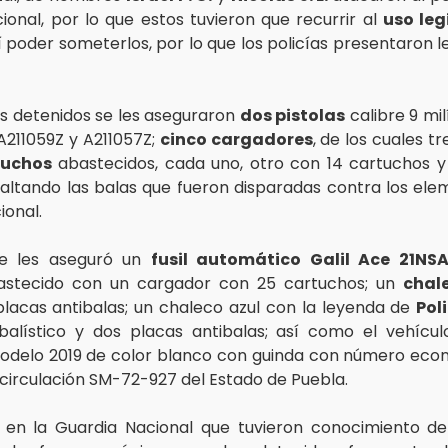
ional, por lo que estos tuvieron que recurrir al
uso leg
í poder someterlos, por lo que los policías presentaron l
ías detenidos se les aseguraron
dos pistolas
calibre 9 mi
A211059Z y A211057Z;
cinco cargadores
, de los cuales t
tuchos
abastecidos, cada uno, otro con 14 cartuchos y
faltando las balas que fueron disparadas contra los ele
ional.
e les aseguró un
fusil automático Galil Ace 21NS
astecido con un cargador con 25 cartuchos; un
chal
lacas antibalas; un chaleco azul con la leyenda de
Pol
balístico y dos placas antibalas; así como el vehícu
modelo 2019 de color blanco con guinda con número ec
 circulación SM-72-927 del Estado de Puebla.
 en la Guardia Nacional que tuvieron conocimiento d