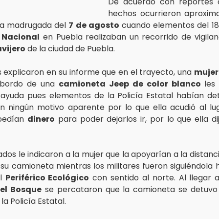
De acuerdo con reportes of
hechos ocurrieron aproxi
 la madrugada del
7 de agosto
cuando elementos del 18
 Nacional
en Puebla realizaban un recorrido de vigilan
avijero
de la ciudad de Puebla.
es explicaron en su informe que en el trayecto, una
mujer
 bordo de una
camioneta Jeep de color blanco
les
 ayuda pues elementos de la Policía Estatal habían de
sin ningún motivo aparente por lo que ella acudió al lu
 pedían
dinero
para poder dejarlos ir, por lo que ella di
dos le indicaron a la mujer que la apoyarían a la distanc
 su camioneta mientras los militares fueron siguiéndola 
al
Periférico Ecológico
con sentido al norte. Al llegar 
el Bosque
se percataron que la camioneta se detuvo 
la Policía Estatal.