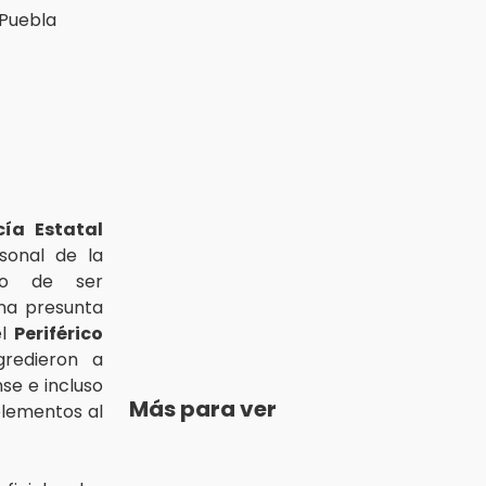
cía Estatal
onal de la
o de ser
na presunta
el
Periférico
gredieron a
se e incluso
Más para ver
elementos al