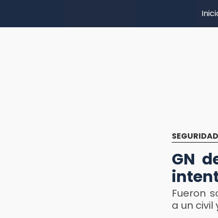
Inici
SEGURIDA
GN de
inten
Fueron s
a un civi