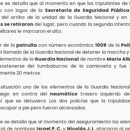
me se detalla que al momento en que los tripulantes de l
up con logos de la
Secretaría de Seguridad Pública
 del arribo de la unidad de la Guardia Nacional y en
 se retiraron
del lugar, pero cuando la segunda intent
litares le marcaron el alto.
r de la
patrulla
con número económico
1009
de la
Pol
el llamado de la Guardia Nacional de detener la marcha 
elementos de la
Guardia Nacional
de nombre
Mario Al
sostenerse del tumbaburros de la camioneta y fue
mente 20 metros.
 situación uno de los elementos de la Guardia Naciona
uego en contra del
neumático
trasero izquierdo de
í que se detuviera. Los dos policías que la tripulab
escapar a pie pero fueron alcanzados.
me se detalla que al momento del aseguramiento los ele
atal, de nombres
Israel P. C.
y
Nicolás J. L.
atacaron al pe