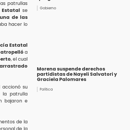
as patrullas
Gobierno
 Estatal
se
una de las
aba hacer lo
icía Estatal
y
atropelló
a
berto
, el cual
arrastrado
Morena suspende derechos
partidistas de Nayeli Salvatori y
Graciela Palomares
l accionó su
Política
 la patrulla
an bajaron e
mentos de la
rsonal de la