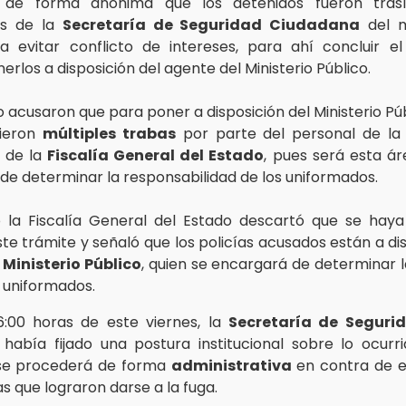
 de forma anónima que los detenidos fueron tras
es de la
Secretaría de Seguridad Ciudadana
del m
a evitar conflicto de intereses, para ahí concluir e
rlos a disposición del agente del Ministerio Público.
 acusaron que para poner a disposición del Ministerio Púb
vieron
múltiples trabas
por parte del personal de l
de la
Fiscalía General del Estado
, pues será esta ár
de determinar la responsabilidad de los uniformados.
 la Fiscalía General del Estado descartó que se hay
te trámite y señaló que los policías acusados están a di
 Ministerio Público
, quien se encargará de determinar 
 uniformados.
6:00 horas de este viernes, la
Secretaría de Seguri
había fijado una postura institucional sobre lo ocurri
 se procederá de forma
administrativa
en contra de el
as que lograron darse a la fuga.