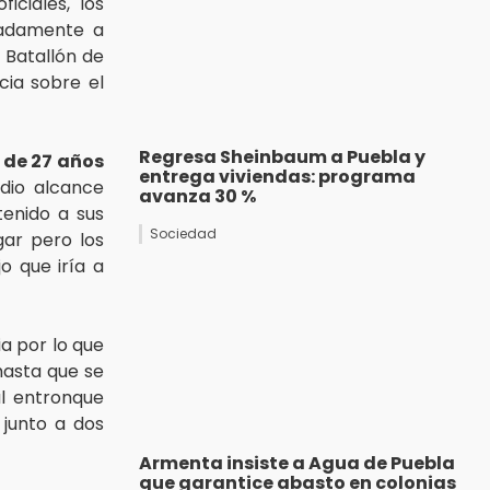
iciales, los
madamente a
 Batallón de
cia sobre el
Regresa Sheinbaum a Puebla y
 de 27 años
entrega viviendas: programa
 dio alcance
avanza 30 %
tenido a sus
Sociedad
gar pero los
jo que iría a
ia por lo que
hasta que se
al entronque
junto a dos
Armenta insiste a Agua de Puebla
que garantice abasto en colonias