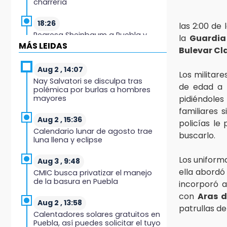
charrería
18:26
las 2:00 de
Regresa Sheinbaum a Puebla y
la
Guardia
entrega viviendas: programa
MÁS LEIDAS
Bulevar Cl
avanza 30 %
Aug 2 , 14:07
18:11
Los militar
Nay Salvatori se disculpa tras
México hace historia: tricampeón
de edad a
polémica por burlas a hombres
de Centroamericanos
mayores
pidiéndoles
familiares 
17:24
Aug 2 , 15:36
policías le
El Quintalero: la panadería de
Calendario lunar de agosto trae
buscarlo.
Izúcar que elabora pan de conejo
luna llena y eclipse
para Santo Domingo
Los uniforma
Aug 3 , 9:48
17:20
ella abordó
CMIC busca privatizar el manejo
Conductora se estampa contra
de la basura en Puebla
incorporó 
vivienda y mata a trabajador en
Tehuacán
con
Aras d
Aug 2 , 13:58
patrullas de 
Calentadores solares gratuitos en
17:18
Puebla, así puedes solicitar el tuyo
Advierten sanciones por