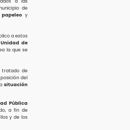
lados a las
unicipio de
l
papeleo
y
lico a estos
a
Unidad de
ea la que se
a tratado de
sposición del
la
situación
dad Pública
do, a fin de
los y de los