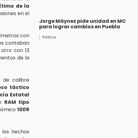
ítimo de la
esiones en el
Jorge Máynez pide unidad en MC
para lograr cambios en Puebla
límetros con
Política
res contaban
 otro con 13
mentos de la
A
de calibre
eco táctico
icía Estatal
lo
RAM tipo
onómico
1009
e los hechos