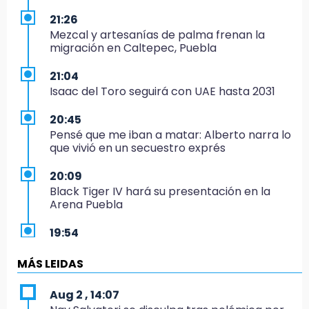
21:26
Mezcal y artesanías de palma frenan la
migración en Caltepec, Puebla
21:04
Isaac del Toro seguirá con UAE hasta 2031
20:45
Pensé que me iban a matar: Alberto narra lo
que vivió en un secuestro exprés
20:09
Black Tiger IV hará su presentación en la
Arena Puebla
19:54
Investigación de ASE a Tlatehui y Cuautle no
es politiquería, es por posible desfalco al
MÁS LEIDAS
erario
Aug 2 , 14:07
19:45