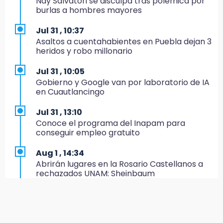
Nay Salvatori se disculpa tras polémica por
Estado invertirá en unidades médicas del
burlas a hombres mayores
IMSS-Bienestar y el SEDIF
Jul 31 , 10:37
19:35
Asaltos a cuentahabientes en Puebla dejan 3
De la Vega niega venta de Bravos
heridos y robo millonario
19:34
Jul 31 , 10:05
Desalojan a dos comerciantes en Valsequillo
Gobierno y Google van por laboratorio de IA
por invasión en zona de Conagua
en Cuautlancingo
19:18
Jul 31 , 13:10
Bancada morenista, sin estrategia para
Conoce el programa del Inapam para
meter a Puebla en Ley de Egresos 2027
conseguir empleo gratuito
18:54
Aug 1 , 14:34
Gobierno rehabilitará el drenaje del Hospital
Abrirán lugares en la Rosario Castellanos a
de Especialidades del Issstep
rechazados UNAM: Sheinbaum
18:49
Aug 2 , 15:36
Sujeto asalta banco en Plaza Dorada tras
Calendario lunar de agosto trae luna llena y
amenazar con supuesto explosivo
eclipse