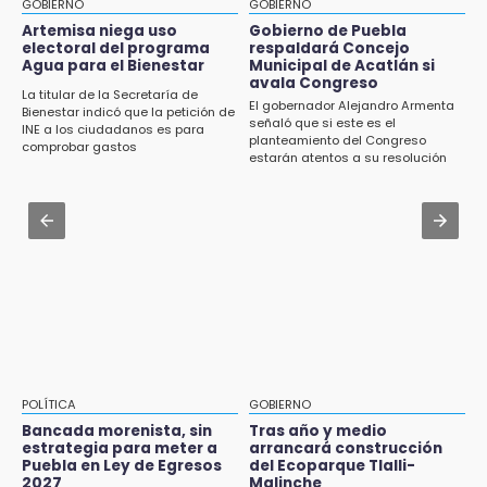
GOBIERNO
GOBIERNO
Jul 31 , 13:46
Artemisa niega uso
Gobierno de Puebla
15:43
electoral del programa
respaldará Concejo
Certifícate como operador de transporte en
Agua para el Bienestar
Municipal de Acatlán si
Investigan presunta reventa de más de 100
Icatep
avala Congreso
lotes en panteón de Tehuacán
La titular de la Secretaría de
El gobernador Alejandro Armenta
Bienestar indicó que la petición de
Jul 31 , 13:35
señaló que si este es el
INE a los ciudadanos es para
15:32
planteamiento del Congreso
El mexicano Karim López firma contrato
comprobar gastos
Roban bicicleta en menos de un minuto en
estarán atentos a su resolución
multianual con Memphis Grizzlies
plaza de Libres
Jul 31 , 14:02
15:26
Prepárate para lluvias intensas por frente
Grupo armado asalta gasera en San Andrés
frío en Puebla
Cholula
15:21
Texmelucan contará con más de 500
cámaras de videovigilancia
15:08
POLÍTICA
GOBIERNO
Huitzilan de Serdán espera hasta 30 mil
Bancada morenista, sin
Tras año y medio
visitantes en feria
estrategia para meter a
arrancará construcción
Puebla en Ley de Egresos
del Ecoparque Tlalli-
2027
Malinche