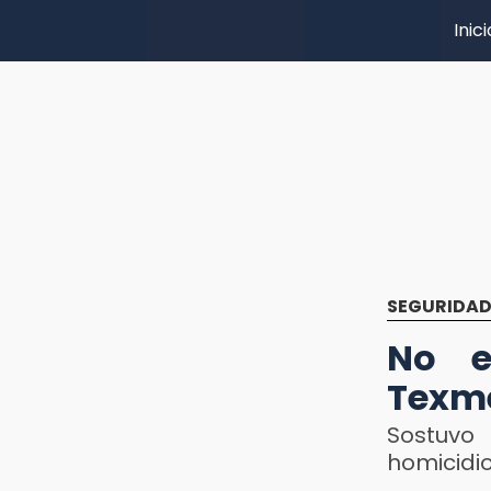
Inici
SEGURIDA
No e
Texme
Sostuvo 
homicidio