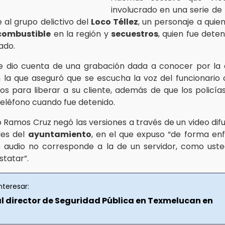
involucrado en una serie de
 al grupo delictivo del
Loco Téllez
, un personaje a quie
combustible
en la región y
secuestros
, quien fue deten
ado.
se dio cuenta de una grabación dada a conocer por l
n la que aseguró que se escucha la voz del funcionario
os para liberar a su cliente, además de que los policías
teléfono cuando fue detenido.
 Ramos Cruz negó las versiones a través de un video difu
les del
ayuntamiento
, en el que expuso “de forma enf
e audio no corresponde a la de un servidor, como ust
tatar”.
nteresar:
l director de Seguridad Pública en Texmelucan en