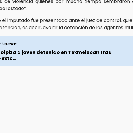
s de violencia quienes por mucho tiempo sembraron 
del estado”.
 el imputado fue presentado ante el juez de control, qui
etención, es decir, avalar la detención de los agentes mun
nteresar:
olpiza a joven detenido en Texmelucan tras
 exto...