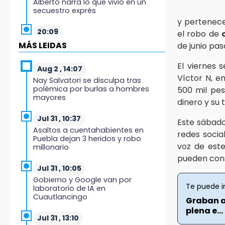
Alberto narra lo que vivió en un
secuestro exprés
y pertenece
20:09
el robo de
Black Tiger IV hará su
MÁS LEIDAS
de junio pas
presentación en la Arena Puebla
El viernes 
Aug 2 , 14:07
19:54
Víctor N, e
Nay Salvatori se disculpa tras
Investigación de ASE a Tlatehui y
polémica por burlas a hombres
500 mil pes
Cuautle no es politiquería, es por
mayores
posible desfalco al erario
dinero y su 
Jul 31 , 10:37
Este sábado
19:45
Asaltos a cuentahabientes en
redes socia
Estado invertirá en unidades
Puebla dejan 3 heridos y robo
médicas del IMSS-Bienestar y el
voz de est
millonario
SEDIF
pueden cons
Jul 31 , 10:05
19:35
Gobierno y Google van por
De la Vega niega venta de Bravos
Te puede i
laboratorio de IA en
Cuautlancingo
Graban a
19:34
plena e...
Desalojan a dos comerciantes en
Jul 31 , 13:10
Valsequillo por invasión en zona