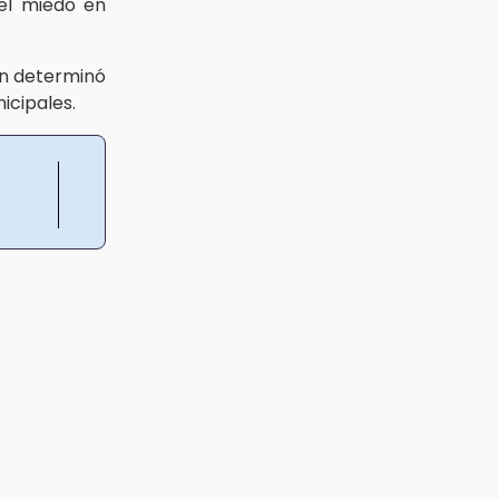
el miedo en
en determinó
icipales.