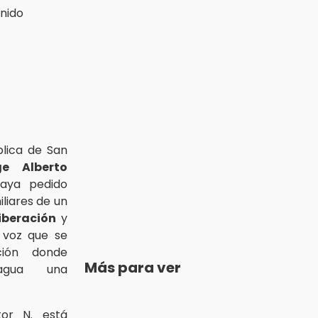
blica de San
ge Alberto
aya pedido
liares de un
liberación
y
 voz que se
ión donde
Más para ver
agua una
or N. está