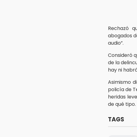
30 mil visitantes en feria
15:07
Rastro de Atlixco descarta
clembuterol y alerta por
Rechazó q
mataderos clandestinos
abogados de
audio”.
15:03
Cholula estrena agenda cultural
Consideró q
con siete actividades
de la delin
hay ni habr
Asimismo d
policía de 
heridas lev
de qué tipo.
TAGS