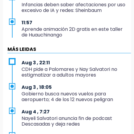
Infancias deben saber afectaciones por uso
excesivo de IA y redes: Sheinbaum
11:57
Aprende animación 2D gratis en este taller
de Huauchinango
11:56
MÁS LEIDAS
Tenían signos de violencia los 2 cuerpos
hallados en dren de Valsequillo
Aug 3 , 22:11
CDH pide a Palomares y Nay Salvatori no
11:37
estigmatizar a adultos mayores
Esterilización gratis para tu mascota: checa
estas colonias de Puebla
Aug 3 , 18:05
Gobierno busca nuevos vuelos para
11:32
aeropuerto; 4 de los 12 nuevos peligran
Choque frontal en la carretera Izúcar-
Jantetelco deja un herido en Tepexco
Aug 4 , 7:27
Nayeli Salvatori anuncia fin de podcast
11:32
Descasadas y deja redes
Otros partidos buscan robar a nuestros 26
alcaldes para elección 2027: PRI