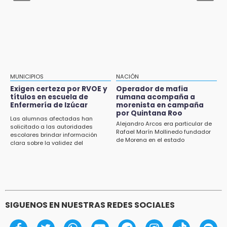
Fedrha Suriano: No es momento de
candidaturas en MC Atlixco
17:30
¡Jalisco se corona en Puebla!
16:57
Los Voladores de Papantla vuelven a Izúcar y
MUNICIPIOS
NACIÓN
cierran festejos de Santo Domingo
Exigen certeza por RVOE y
Operador de mafia
títulos en escuela de
rumana acompaña a
Enfermería de Izúcar
morenista en campaña
16:50
por Quintana Roo
México va por el oro y el boleto olímpico en
Las alumnas afectadas han
Alejandro Arcos era particular de
solicitado a las autoridades
Flag Football
Rafael Marín Mollinedo fundador
escolares brindar información
de Morena en el estado
clara sobre la validez del
16:34
programa académico y proceso
de titulación
Memes y críticas surten efecto; modifican
colores del parque en Chalchicomula
SIGUENOS EN NUESTRAS REDES SOCIALES