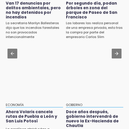
Alumnos de la AMIZ Puebla son forzados a
Van 17 denuncias por
Por segundo día, podan
Piden ayuda en Chignahuapan para
reproducir violencias: activista
delitos ambientales, pero
árboles en zona del
identificar a hombre hospitalizado
no hay detenidos por
parque de Paseo de San
incendios
Francisco
Aug 1 , 17:36
14:03
La secretaria Marilyn Ballesteros
Las labores las realiza personal
Alcaldesa exhibe patrullas tras polémico
IBERO Puebla abre sus puertas con la
dijo que los incendios forestales
de una empresa privada, esto tras
accidente en Chiautzingo
no son provocados
la compra por parte del
primera edición de FLIP
intencionalmente
empresario Carlos Slim
Aug 1 , 11:48
13:59
Huejotzingo tiene nuevo secretario de
Puebla, segundo nacional con tasa más alta
Seguridad Ciudadana: llega otro marino al
de muertes por diabetes
cargo
13:54
Falla convocatoria de inconformes de
Acatlán durante gira de Armenta en Chila
13:48
Estado de México llevará su cultura al
Festival Cervantino 2026
ECONOMÍA
GOBIERNO
Ahora Volaris cancela
Doce años después,
13:26
rutas de Puebla a León y
gobierno intervendrá de
San Luis Potosí
nuevo la Ex-Hacienda de
Ya instalan más de 2 mil luces para fiestas
Chautla
patrias en el Centro Histórico
La aerolínea abrirá rutas a