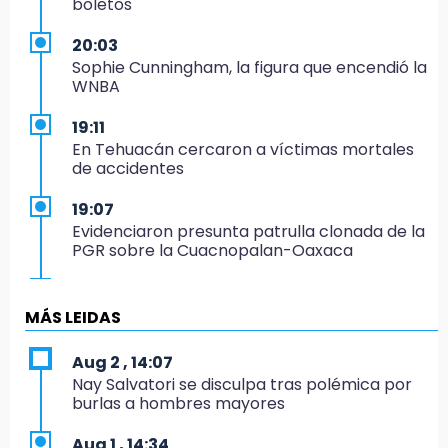
boletos
20:03
Sophie Cunningham, la figura que encendió la
WNBA
19:11
En Tehuacán cercaron a víctimas mortales
de accidentes
19:07
Evidenciaron presunta patrulla clonada de la
PGR sobre la Cuacnopalan-Oaxaca
19:04
Directora de Orquesta Symphonia UDLAP
MÁS LEIDAS
dirige agrupaciones de talla internacional
Aug 2 , 14:07
18:14
Nay Salvatori se disculpa tras polémica por
EE. UU. Sub-20 avanza a la final de
burlas a hombres mayores
CONCACAF
Aug 1 , 14:34