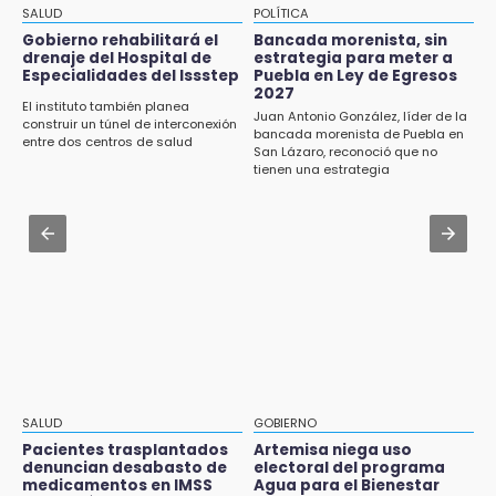
15:21
SALUD
POLÍTICA
Texmelucan contará con más de 500
Jul 31 , 17:16
Gobierno rehabilitará el
Bancada morenista, sin
cámaras de videovigilancia
drenaje del Hospital de
estrategia para meter a
¿Se va? Real Madrid anunció que no igualaran
Especialidades del Issstep
Puebla en Ley de Egresos
el precio por Vinícius Jr.
2027
15:08
El instituto también planea
Juan Antonio González, líder de la
Huitzilan de Serdán espera hasta 30 mil
construir un túnel de interconexión
Jul 31 , 13:46
bancada morenista de Puebla en
visitantes en feria
entre dos centros de salud
San Lázaro, reconoció que no
Certifícate como operador de transporte en
tienen una estrategia
Icatep
15:07
Rastro de Atlixco descarta clembuterol y
Jul 31 , 14:02
alerta por mataderos clandestinos
Prepárate para lluvias intensas por frente
frío en Puebla
15:03
Cholula estrena agenda cultural con siete
actividades
15:01
Gobierno de Puebla respaldará Concejo
Municipal de Acatlán si avala Congreso
SALUD
GOBIERNO
Pacientes trasplantados
Artemisa niega uso
14:56
denuncian desabasto de
electoral del programa
Regístrate a la clase gratuita de ballet con
medicamentos en IMSS
Agua para el Bienestar