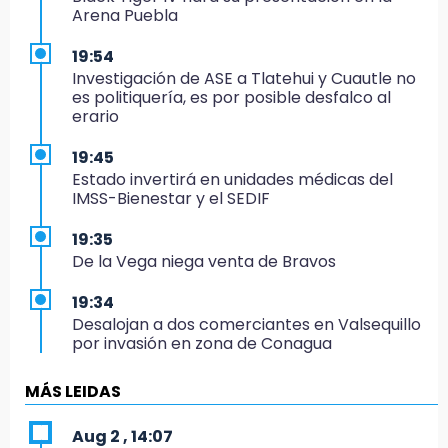
Arena Puebla
19:54
Investigación de ASE a Tlatehui y Cuautle no
es politiquería, es por posible desfalco al
erario
19:45
Estado invertirá en unidades médicas del
IMSS-Bienestar y el SEDIF
19:35
De la Vega niega venta de Bravos
19:34
Desalojan a dos comerciantes en Valsequillo
por invasión en zona de Conagua
19:18
MÁS LEIDAS
Bancada morenista, sin estrategia para
meter a Puebla en Ley de Egresos 2027
Aug 2 , 14:07