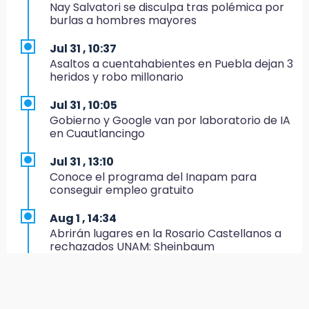
Nay Salvatori se disculpa tras polémica por
18:54
burlas a hombres mayores
Gobierno rehabilitará el drenaje del Hospital
de Especialidades del Issstep
Jul 31 , 10:37
Asaltos a cuentahabientes en Puebla dejan 3
18:49
heridos y robo millonario
Sujeto asalta banco en Plaza Dorada tras
amenazar con supuesto explosivo
Jul 31 , 10:05
Gobierno y Google van por laboratorio de IA
18:43
en Cuautlancingo
Renuncia Norman Campos, responsable de
ciclovías de Chedraui
Jul 31 , 13:10
Conoce el programa del Inapam para
18:13
conseguir empleo gratuito
Pacientes trasplantados denuncian
desabasto de medicamentos en IMSS San
Aug 1 , 14:34
José
Abrirán lugares en la Rosario Castellanos a
rechazados UNAM: Sheinbaum
17:45
Procede obra del FAISPIAM en Zapotitlán
Jul 31 , 12:59
Salinas tras conflicto por predio
Aprovecha las Ferias de Paz con consultas
médicas gratis en Puebla
17:21