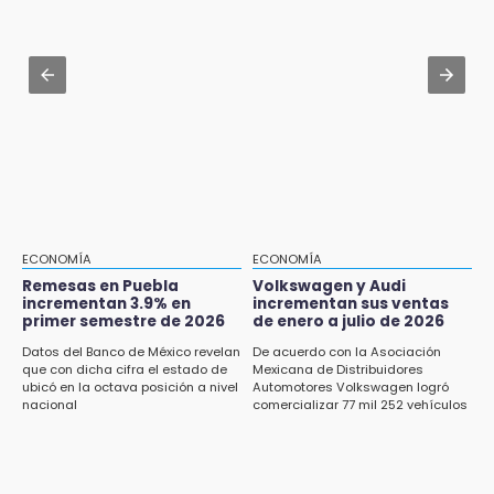
debes hacer tras la orden de la SEP
15:22
Tehuacán: Buscan devolver 10 mil placas y
Jul 30 , 13:40
licencias retenidas durante 15 años
Artistas de Izúcar podrán solicitar apoyos de
hasta 70 mil pesos con Equiparte
15:13
Fuga de agua cumple casi un mes sin ser
atendida en San Andrés Cholula
15:13
Armenta confirma apertura de siete nuevas
Casas Carmen Serdán
ECONOMÍA
ECONOMÍA
Remesas en Puebla
Volkswagen y Audi
incrementan 3.9% en
incrementan sus ventas
15:12
primer semestre de 2026
de enero a julio de 2026
Puebla vibrará con una noche de fútbol,
béisbol y basquetbol
Datos del Banco de México revelan
De acuerdo con la Asociación
que con dicha cifra el estado de
Mexicana de Distribuidores
ubicó en la octava posición a nivel
Automotores Volkswagen logró
14:54
nacional
comercializar 77 mil 252 vehículos
Padres denuncian presunto hallazgo de
droga en telesecundaria de Chicontla