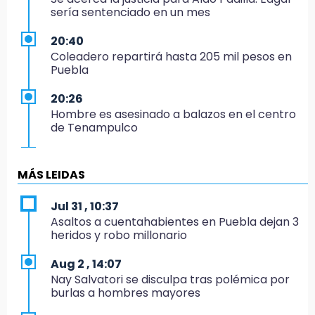
sería sentenciado en un mes
20:40
Coleadero repartirá hasta 205 mil pesos en
Puebla
20:26
Hombre es asesinado a balazos en el centro
de Tenampulco
19:49
BUAP pagó 74 millones por 25 nuevos
MÁS LEIDAS
autobuses del STU
Jul 31 , 10:37
19:33
Asaltos a cuentahabientes en Puebla dejan 3
Hallan sin vida a mujer y sus dos hijos en
heridos y robo millonario
vivienda de Huauchinango
Aug 2 , 14:07
19:27
Nay Salvatori se disculpa tras polémica por
Identifican a dos hermanos asesinados cerca
burlas a hombres mayores
de la Central de Abastos de Huixcolotla