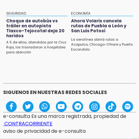
20:09
Black Tiger IV hará su presentación en la
Arena Puebla
SEGURIDAD
ECONOMÍA
Choque de autobús vs
Ahora Volaris cancela
19:54
tráiler en autopista
rutas de Puebla a León y
Tlaxco-Tejocotal deja 20
San Luis Potosí
Investigación de ASE a Tlatehui y Cuautle no
heridos
es politiquería, es por posible desfalco al
La aerolínea abrirá rutas a
A 5 de ellos, atendidos por la Cruz
erario
Acapulco, Chicago-O’Hare y Puerto
Roja, los trasladaron a hospitales
Escondido
para atención
19:45
Estado invertirá en unidades médicas del
IMSS-Bienestar y el SEDIF
SIGUENOS EN NUESTRAS REDES SOCIALES
e-consulta Es una marca registrada, propiedad de
CONTRACORRIENTE
aviso de privacidad de e-consulta