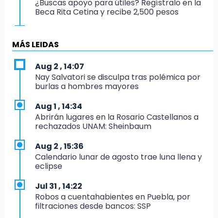
¿Buscas apoyo para útiles? Regístralo en la
Beca Rita Cetina y recibe 2,500 pesos
12:07
Profeco clausura Cimera Gym Club, de Club
MÁS LEIDAS
Alpha, en San Pedro Cholula
Aug 2 , 14:07
12:06
Nay Salvatori se disculpa tras polémica por
Toma precauciones por lluvias fuertes en
burlas a hombres mayores
Puebla este fin de semana
Aug 1 , 14:34
11:47
Abrirán lugares en la Rosario Castellanos a
¿Vas a remodelar? Infonavit te presta hasta
rechazados UNAM: Sheinbaum
71 mil pesos en 2026
Aug 2 , 15:36
11:43
Calendario lunar de agosto trae luna llena y
Icatep abre 6 cursos desde 600 pesos:
eclipse
checa fechas y cómo inscribirte
Jul 31 , 14:22
11:34
Robos a cuentahabientes en Puebla, por
Choque de autobús vs tráiler en autopista
filtraciones desde bancos: SSP
Tlaxco-Tejocotal deja 20 heridos