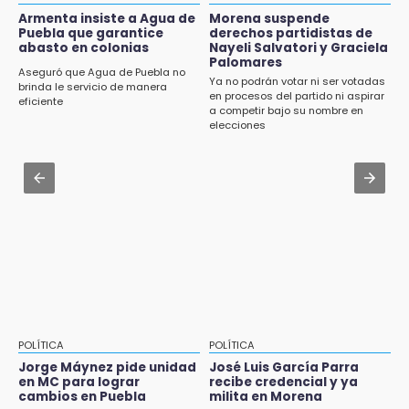
desfile de mojigangas de Atlixco 2026
Armenta insiste a Agua de
Morena suspende
8:21
Puebla que garantice
derechos partidistas de
¡México vuelve a los Olímpicos!
abasto en colonias
Nayeli Salvatori y Graciela
Aug 3 , 22:11
Palomares
CDH pide a Palomares y Nay Salvatori no
Aseguró que Agua de Puebla no
Ya no podrán votar ni ser votadas
estigmatizar a adultos mayores
brinda le servicio de manera
en procesos del partido ni aspirar
eficiente
a competir bajo su nombre en
Aug 2 , 12:04
elecciones
Gas LP baja en Puebla, aprovecha el precio
esta semana
Aug 3 , 18:05
Gobierno busca nuevos vuelos para
aeropuerto; 4 de los 12 nuevos peligran
POLÍTICA
POLÍTICA
Jorge Máynez pide unidad
José Luis García Parra
en MC para lograr
recibe credencial y ya
cambios en Puebla
milita en Morena