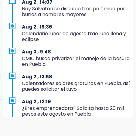
Aug 2 , 14:07
El Quintalero: la panadería de Izúcar que
Nay Salvatori se disculpa tras polémica por
elabora pan de conejo para Santo Domingo
burlas a hombres mayores
17:20
Aug 2 , 15:36
Conductora se estampa contra vivienda y
Calendario lunar de agosto trae luna llena y
mata a trabajador en Tehuacán
eclipse
17:18
Aug 3 , 9:48
Advierten sanciones por estacionarse en
CMIC busca privatizar el manejo de la basura
avenida de Tlatlauquitepec
en Puebla
17:15
Aug 2 , 13:58
Profeco suspende Cimera Gym Club en
Calentadores solares gratuitos en Puebla, así
Cholula tras detectar cinco irregularidades
puedes solicitar el tuyo
16:51
Aug 2 , 12:19
Recuperan espacios deportivos en La
¿Eres emprendedora? Solicita hasta 20 mil
Libertad
pesos este agosto en Puebla
16:45
Aug 2 , 12:34
Sheinbaum entrega tarjetas de Pensión
Alumnos de la AMIZ Puebla son forzados a