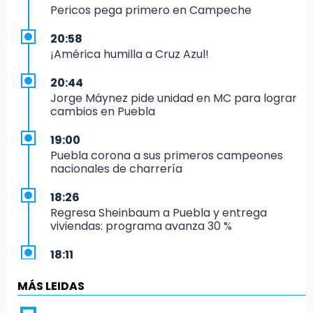
Pericos pega primero en Campeche
20:58
¡América humilla a Cruz Azul!
20:44
Jorge Máynez pide unidad en MC para lograr
cambios en Puebla
19:00
Puebla corona a sus primeros campeones
nacionales de charrería
18:26
Regresa Sheinbaum a Puebla y entrega
viviendas: programa avanza 30 %
18:11
México hace historia: tricampeón de
Centroamericanos
MÁS LEIDAS
17:24