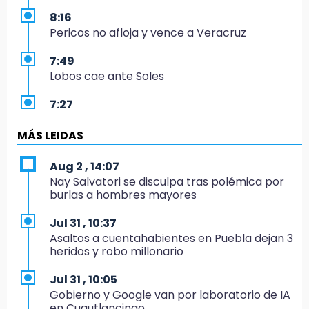
8:16
Pericos no afloja y vence a Veracruz
7:49
Lobos cae ante Soles
7:27
Por asesinato y desaparición desafueran a 2
ediles de MC en Veracruz
MÁS LEIDAS
6:48
Aug 2 , 14:07
Detienen a 4 que asaltaron el Coppel del
Nay Salvatori se disculpa tras polémica por
Centro Histórico: recuperan botín
burlas a hombres mayores
22:09
Jul 31 , 10:37
México Sub-20 aplasta a Panamá y sella su
Asaltos a cuentahabientes en Puebla dejan 3
boleto al Mundial 2027
heridos y robo millonario
21:33
Jul 31 , 10:05
Mora vale más que Messi en la Leagues Cup
Gobierno y Google van por laboratorio de IA
en Cuautlancingo