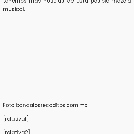
tenemos más noticias de esta posible mezcla
musical.
Foto bandalosrecoditos.com.mx
[relativa1]
[relativa2]