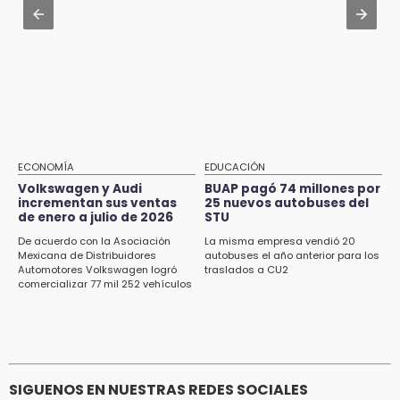
mediante el SAT
Jul 31 , 14:22
Robos a cuentahabientes en Puebla, por
16:40
filtraciones desde bancos: SSP
Inauguran la rehabilitación del bajo puente
en Texmelucan
16:26
Reclamo por obras deriva en intercambio
con alcalde de Juan Galindo
ECONOMÍA
EDUCACIÓN
16:24
Volkswagen y Audi
BUAP pagó 74 millones por
incrementan sus ventas
25 nuevos autobuses del
Volkswagen y Audi incrementan sus ventas
de enero a julio de 2026
STU
de enero a julio de 2026
De acuerdo con la Asociación
La misma empresa vendió 20
16:19
Mexicana de Distribuidores
autobuses el año anterior para los
Automotores Volkswagen logró
traslados a CU2
FIFA niega pacto por la final del Mundial 2030
comercializar 77 mil 252 vehículos
SIGUENOS EN NUESTRAS REDES SOCIALES