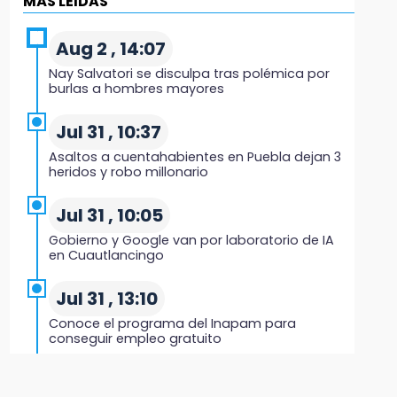
MÁS LEIDAS
Black Tiger IV hará su presentación en la
Arena Puebla
Aug 2 , 14:07
19:54
Nay Salvatori se disculpa tras polémica por
Investigación de ASE a Tlatehui y Cuautle no
burlas a hombres mayores
es politiquería, es por posible desfalco al
erario
Jul 31 , 10:37
Asaltos a cuentahabientes en Puebla dejan 3
19:45
heridos y robo millonario
Estado invertirá en unidades médicas del
IMSS-Bienestar y el SEDIF
Jul 31 , 10:05
Gobierno y Google van por laboratorio de IA
19:35
en Cuautlancingo
De la Vega niega venta de Bravos
Jul 31 , 13:10
19:34
Conoce el programa del Inapam para
Desalojan a dos comerciantes en Valsequillo
conseguir empleo gratuito
por invasión en zona de Conagua
Aug 1 , 14:34
19:18