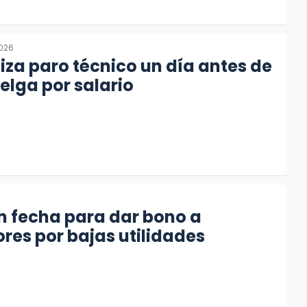
2026
liza paro técnico un día antes de
uelga por salario
6
in fecha para dar bono a
res por bajas utilidades