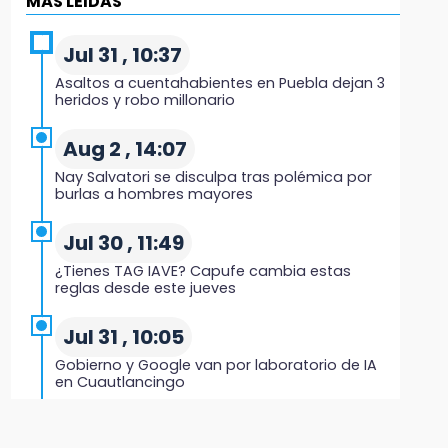
MÁS LEIDAS
Hombre es asesinado a balazos en el centro
de Tenampulco
Jul 31 , 10:37
Asaltos a cuentahabientes en Puebla dejan 3
19:49
heridos y robo millonario
BUAP pagó 74 millones por 25 nuevos
autobuses del STU
Aug 2 , 14:07
Nay Salvatori se disculpa tras polémica por
19:33
burlas a hombres mayores
Hallan sin vida a mujer y sus dos hijos en
vivienda de Huauchinango
Jul 30 , 11:49
¿Tienes TAG IAVE? Capufe cambia estas
19:27
reglas desde este jueves
Identifican a dos hermanos asesinados
cerca de la Central de Abastos de Huixcolotla
Jul 31 , 10:05
Gobierno y Google van por laboratorio de IA
19:22
en Cuautlancingo
Supervisa rectora Lilia Cedillo proceso de
inscripción del nivel superior
Jul 31 , 13:10