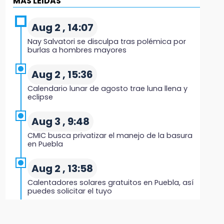
MÁS LEIDAS
Regresa Sheinbaum a Puebla y entrega
viviendas: programa avanza 30 %
Aug 2 , 14:07
18:11
Nay Salvatori se disculpa tras polémica por
México hace historia: tricampeón de
burlas a hombres mayores
Centroamericanos
Aug 2 , 15:36
17:24
Calendario lunar de agosto trae luna llena y
El Quintalero: la panadería de Izúcar que
eclipse
elabora pan de conejo para Santo Domingo
Aug 3 , 9:48
17:20
CMIC busca privatizar el manejo de la basura
Conductora se estampa contra vivienda y
en Puebla
mata a trabajador en Tehuacán
Aug 2 , 13:58
17:18
Calentadores solares gratuitos en Puebla, así
Advierten sanciones por estacionarse en
puedes solicitar el tuyo
avenida de Tlatlauquitepec
Aug 2 , 12:19
17:15