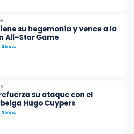
26
iene su hegemonía y vence a la
n All-Star Game
to Gómez
26
efuerza su ataque con el
 belga Hugo Cuypers
to Gómez