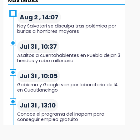
MÁS LEIDAS
Black Tiger IV hará su presentación en la
Arena Puebla
Aug 2 , 14:07
19:54
Nay Salvatori se disculpa tras polémica por
Investigación de ASE a Tlatehui y Cuautle no
burlas a hombres mayores
es politiquería, es por posible desfalco al
erario
Jul 31 , 10:37
Asaltos a cuentahabientes en Puebla dejan 3
19:45
heridos y robo millonario
Estado invertirá en unidades médicas del
IMSS-Bienestar y el SEDIF
Jul 31 , 10:05
Gobierno y Google van por laboratorio de IA
19:35
en Cuautlancingo
De la Vega niega venta de Bravos
Jul 31 , 13:10
19:34
Conoce el programa del Inapam para
Desalojan a dos comerciantes en Valsequillo
conseguir empleo gratuito
por invasión en zona de Conagua
Aug 1 , 14:34
19:18