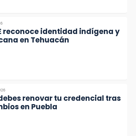
26
 reconoce identidad indígena y
cana en Tehuacán
2026
 debes renovar tu credencial tras
mbios en Puebla