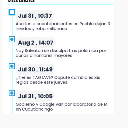
MÁS LEIDAS
19:27
Identifican a dos hermanos asesinados
Jul 31 , 10:37
cerca de la Central de Abastos de Huixcolotla
Asaltos a cuentahabientes en Puebla dejan 3
heridos y robo millonario
19:22
Supervisa rectora Lilia Cedillo proceso de
Aug 2 , 14:07
inscripción del nivel superior
Nay Salvatori se disculpa tras polémica por
burlas a hombres mayores
19:09
Checo y Cadillac, en blanco antes del parón
Jul 30 , 11:49
¿Tienes TAG IAVE? Capufe cambia estas
19:00
reglas desde este jueves
SSP pagará 63 millones por mantenimiento a
cámaras y luminaria del Periférico
Jul 31 , 10:05
Gobierno y Google van por laboratorio de IA
18:14
en Cuautlancingo
Remesas en Puebla incrementan 3.9% en
primer semestre de 2026
Jul 31 , 13:10