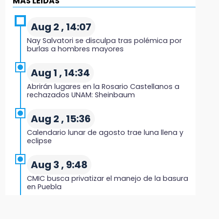
MÁS LEIDAS
Evidenciaron presunta patrulla clonada de la
PGR sobre la Cuacnopalan-Oaxaca
Aug 2 , 14:07
Nay Salvatori se disculpa tras polémica por
19:04
burlas a hombres mayores
Directora de Orquesta Symphonia UDLAP
dirige agrupaciones de talla internacional
Aug 1 , 14:34
Abrirán lugares en la Rosario Castellanos a
18:14
rechazados UNAM: Sheinbaum
EE. UU. Sub-20 avanza a la final de CONCACAF
Aug 2 , 15:36
17:50
Calendario lunar de agosto trae luna llena y
Van 17 denuncias por delitos ambientales,
eclipse
pero no hay detenidos por incendios
Aug 3 , 9:48
17:01
CMIC busca privatizar el manejo de la basura
Vecinos de Atlixco-Metepec denuncian
en Puebla
inseguridad en caminos alternos por obra
carretera
Aug 1 , 10:07