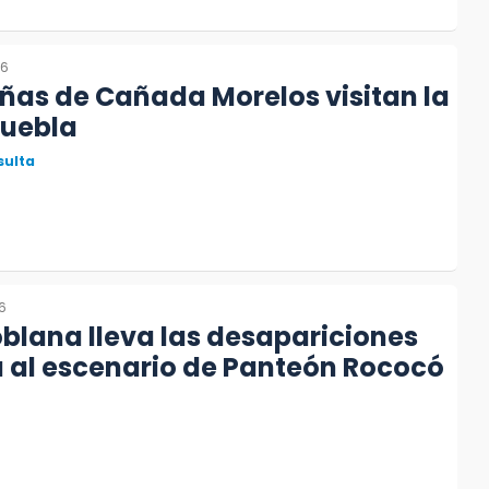
26
iñas de Cañada Morelos visitan la
Puebla
sulta
26
oblana lleva las desapariciones
 al escenario de Panteón Rococó