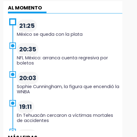
AL MOMENTO
21:25
México se queda con la plata
20:35
NFL México: arranca cuenta regresiva por
boletos
20:03
Sophie Cunningham, la figura que encendió la
WNBA
19:11
En Tehuacán cercaron a víctimas mortales
de accidentes
19:07