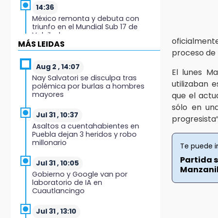
14:36
México remonta y debuta con
triunfo en el Mundial Sub 17 de
Voleibol
oficialmen
MÁS LEIDAS
proceso de
14:34
Ahorra en el regreso a clases con
Aug 2 , 14:07
El lunes Ma
esta guía de Profeco
Nay Salvatori se disculpa tras
utilizaban 
polémica por burlas a hombres
mayores
que el actu
14:33
Recuperan taxi robado
sólo en una
abandonado en la colonia
Jul 31 , 10:37
progresista” 
Amatitlanes, Izúcar de Matamoros
Asaltos a cuentahabientes en
Puebla dejan 3 heridos y robo
millonario
14:31
Te puede i
Regístrate en el Programa de
Partida s
Apoyo al Empleo en Puebla
Jul 31 , 10:05
Manzanil.
Gobierno y Google van por
laboratorio de IA en
14:30
Cuautlancingo
Presentan las 10 primeras
conclusiones sobre el fracking en
México
Jul 31 , 13:10