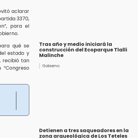
vitó aclarar
partida 3370,
n”, para el
obierno.
Tras año y medio iniciará la
 para qué se
construcción del Ecoparque Tlalli
el estado y
Malinche
, recibió tan
Gobierno
un “Congreso
Detienen a tres saqueadores en la
zona arqueológica de Los Teteles