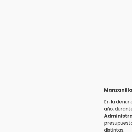
Matamoros
10:41
Sequía y robo de elotes agravan
crisis de productores en Valle de
Serdán
10:15
Volaris ofertará vuelos a Chicago,
Acapulco y Puerto Escondido
desde Puebla
9:49
Patrulla de Texmelucan cae a
barranca en San Rafael
Tlanalapan
Manzanilla
En la denunc
año, durant
Administr
presupuest
distintas.