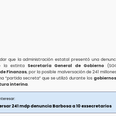
ar que la administración estatal presentó una denunc
de la extinta
Secretaría General de Gobierno
(SGG
 de Finanzas
, por la posible malversación de 241 millone
a “partida secreta” que se utilizó durante los
gobierno
ura interina
.
nteresar:
ersar 241 mdp denuncia Barbosa a 10 exsecretarios