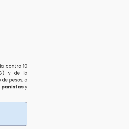
ia contra 10
) y de la
s de pesos, a
s panistas
y