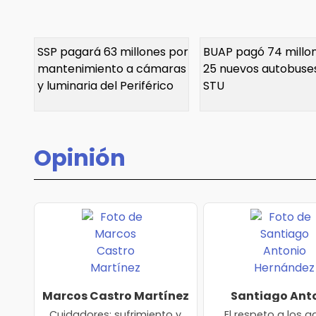
SSP pagará 63 millones por
BUAP pagó 74 millo
mantenimiento a cámaras
25 nuevos autobuses
y luminaria del Periférico
STU
Opinión
Marcos Castro Martínez
Santiago Ant
Hernánde
Cuidadores: sufrimiento y
El respeto a los a