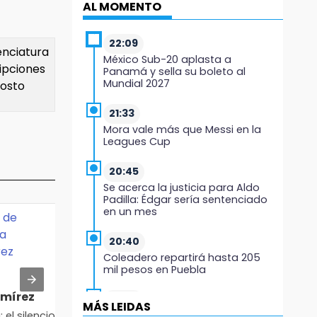
AL MOMENTO
22:09
cenciatura
México Sub-20 aplasta a
ipciones
Panamá y sella su boleto al
Mundial 2027
gosto
21:33
Mora vale más que Messi en la
Leagues Cup
20:45
Se acerca la justicia para Aldo
Padilla: Édgar sería sentenciado
en un mes
20:40
Coleadero repartirá hasta 205
mil pesos en Puebla
amírez
Fernando Abraján
Fidencio 
20:26
MÁS LEIDAS
Hombre es asesinado a balazos
 el silencio
¿Diputadas o influencers?
Discurso fil