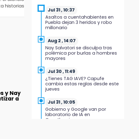
en el centro de Tenampulco
a historias
l
Jul 31 , 10:37
Asaltos a cuentahabientes en
19:49
Puebla dejan 3 heridos y robo
BUAP pagó 74 millones por 25
millonario
nuevos autobuses del STU
Aug 2 , 14:07
19:33
Nay Salvatori se disculpa tras
Hallan sin vida a mujer y sus dos
polémica por burlas a hombres
hijos en vivienda de
mayores
Huauchinango
Jul 30 , 11:49
19:27
¿Tienes TAG IAVE? Capufe
Identifican a dos hermanos
cambia estas reglas desde este
asesinados cerca de la Central
jueves
de Abastos de Huixcolotla
s y Nay
tizar a
Jul 31 , 10:05
19:22
Gobierno y Google van por
Supervisa rectora Lilia Cedillo
laboratorio de IA en
proceso de inscripción del nivel
Cuautlancingo
superior
Jul 31 , 13:10
19:09