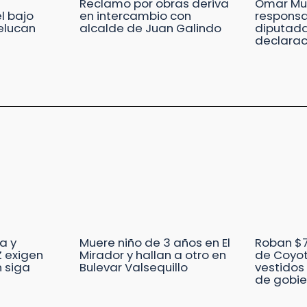
Reclamo por obras deriva
Omar Mu
l bajo
en intercambio con
responsa
elucan
alcalde de Juan Galindo
diputada
declarac
a y
Muere niño de 3 años en El
Roban $7
 exigen
Mirador y hallan a otro en
de Coyot
n siga
Bulevar Valsequillo
vestido
de gobie