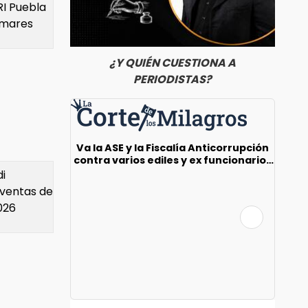
RI Puebla
omares
¿Y QUIÉN CUESTIONA A
PERIODISTAS?
Va la ASE y la Fiscalía Anticorrupción
Lo
contra varios ediles y ex funcionarios
Aria
panistas
i
ventas de
026