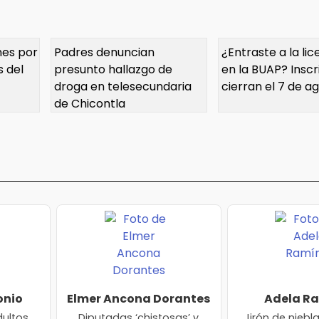
nes por
Padres denuncian
¿Entraste a la li
 del
presunto hallazgo de
en la BUAP? Inscr
droga en telesecundaria
cierran el 7 de a
de Chicontla
onio
Elmer Ancona Dorantes
Adela R
z
dultos
Diputadas ‘chistosas’ y
Jirón de niebla: