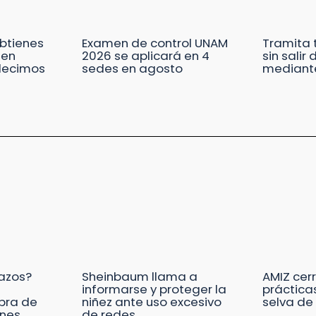
obtienes
Examen de control UNAM
Tramita 
 en
2026 se aplicará en 4
sin salir
 decimos
sedes en agosto
mediante
lazos?
Sheinbaum llama a
AMIZ cerr
informarse y proteger la
prácticas
pra de
niñez ante uso excesivo
selva de
ones
de redes