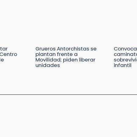
tar
Grueros Antorchistas se
Convoca
Centro
plantan frente a
caminat
de
Movilidad; piden liberar
sobreviv
s
unidades
infantil