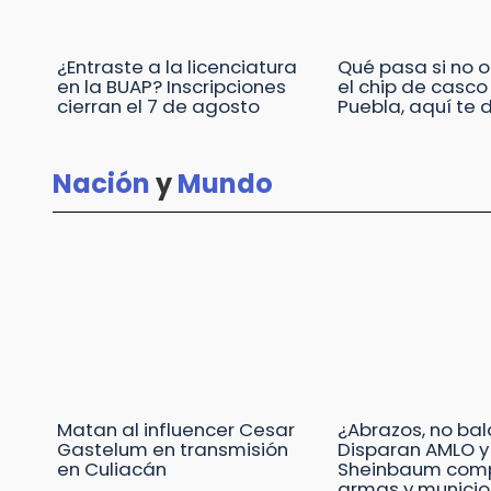
¿Entraste a la licenciatura
Qué pasa si no 
en la BUAP? Inscripciones
el chip de casco
cierran el 7 de agosto
Puebla, aquí te
Nación
y
Mundo
Matan al influencer Cesar
¿Abrazos, no ba
Gastelum en transmisión
Disparan AMLO y
en Culiacán
Sheinbaum com
armas y munici