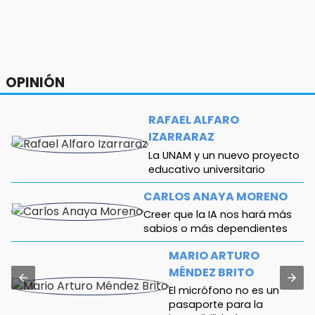
13:48
Estado de México llevará su cultura al Festival
Cervantino 2026
13:26
OPINIÓN
Ya instalan más de 2 mil luces para fiestas
patrias en el Centro Histórico
RAFAEL ALFARO
12:55
IZARRARAZ
Aranza López, la poblana que tocó la gloria
La UNAM y un nuevo proyecto
educativo universitario
CARLOS ANAYA MORENO
Creer que la IA nos hará más
sabios o más dependientes
MARIO ARTURO
MÉNDEZ BRITO
El micrófono no es un
pasaporte para la