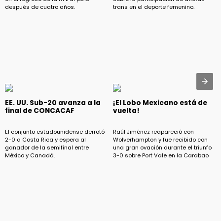
después de cuatro años.
trans en el deporte femenino.
EE. UU. Sub-20 avanza a la
¡El Lobo Mexicano está de
final de CONCACAF
vuelta!
El conjunto estadounidense derrotó
Raúl Jiménez reapareció con
2-0 a Costa Rica y espera al
Wolverhampton y fue recibido con
ganador de la semifinal entre
una gran ovación durante el triunfo
México y Canadá.
3-0 sobre Port Vale en la Carabao
Cup