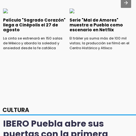
Película "Sagrado Corazón"
Serie "Mal de Amores"
llega a Cinépolis el 27 de
muestra a Puebla como
agosto
escenario en Netflix
La cinta se estrenará en 150 salas
El tráiler ya suma más de 100 mil
de México y aborda la soledad y
vistas; la producción se filmó en el
ansiedad desde la fe católica
Centro Histórico y Atlixco
CULTURA
IBERO Puebla abre sus
puertas con la primera