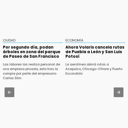
CIUDAD
ECONOMÍA
Por segundo día, podan
Ahora Volaris cancela rutas
árboles en zona del parque
de Puebla a León y San Luis
de Paseo de San Francisco
Potosí
Las labores las realiza personal de
La aerolínea abrirá rutas a
una empresa privada, esto tras la
Acapulco, Chicago-O’Hare y Puerto
compra por parte del empresario
Escondido
Carlos Slim