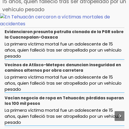
15 años, quien falleció tras ser atropellado por un
Aug 1 , 11:17
15:49
Buscan a Antonio Méndez tras hallar sin vida a
vehículo pesado
Indigna a madre de Karla Valeria publicación de
su hijastro en Atzitzihuacan
su yerno Yeudiel
Aug 1 , 15:59
15:19
Evidenciaron presunta patrulla clonada de la PGR sobre
Muere hermano del alcalde durante maniobras
Clausuran locales del mercado de
la Cuacnopalan-Oaxaca
en carretera de Tlaxco
Huauchinango; locatarios exigen soluciones
La primera víctima mortal fue un adolescente de 15
Aug 1 , 20:23
años, quien falleció tras ser atropellado por un vehículo
14:55
AMIZ cerró ciclo 2026 con prácticas militares
pesado
Escuelas de Molcaxac y Tehuitzingo anuncian
en selva de Veracruz
inscripciones 2026-2027
Vecinos de Atlixco-Metepec denuncian inseguridad en
caminos alternos por obra carretera
Aug 1 , 14:04
14:49
La primera víctima mortal fue un adolescente de 15
Protección Civil dictaminó seguro el mástil de
Basura da mala imagen a la feria de San
años, quien falleció tras ser atropellado por un vehículo
Los Voladores de Papantla en Izúcar de
Salvador El Seco
pesado
Matamoros tras 24 de julio
Vacían negocio de ropa en Tehuacán; pérdidas superan
14:36
Aug 2 , 12:34
los 100 mil pesos
Inician las finales del Campeonato Nacional
Alumnos de la AMIZ Puebla son forzados a
La primera víctima mortal fue un adolescente de 15
Infantil, Juvenil y de Escaramuzas Puebla 2026
reproducir violencias: activista
años, quien falleció tras ser atropellado por un vehículo
pesado
14:32
Aug 2 , 14:47