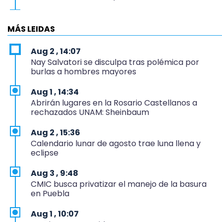
19:04
Directora de Orquesta Symphonia UDLAP dirige
MÁS LEIDAS
agrupaciones de talla internacional
Aug 2 , 14:07
18:14
Nay Salvatori se disculpa tras polémica por
EE. UU. Sub-20 avanza a la final de CONCACAF
burlas a hombres mayores
17:50
Aug 1 , 14:34
Van 17 denuncias por delitos ambientales, pero
Abrirán lugares en la Rosario Castellanos a
no hay detenidos por incendios
rechazados UNAM: Sheinbaum
17:01
Aug 2 , 15:36
Vecinos de Atlixco-Metepec denuncian
Calendario lunar de agosto trae luna llena y
inseguridad en caminos alternos por obra
eclipse
carretera
Aug 3 , 9:48
16:52
CMIC busca privatizar el manejo de la basura
Vacían negocio de ropa en Tehuacán; pérdidas
en Puebla
superan los 100 mil pesos
Aug 1 , 10:07
16:49