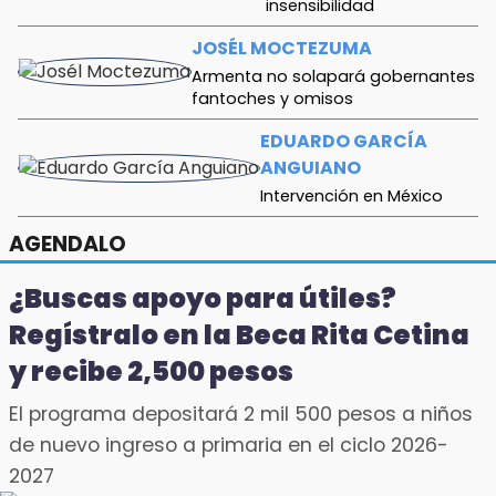
insensibilidad
JOSÉL MOCTEZUMA
Armenta no solapará gobernantes
fantoches y omisos
EDUARDO GARCÍA
ANGUIANO
Intervención en México
RODOLFO HERRERA
AGENDALO
CHAROLET
¿Buscas apoyo para útiles?
Descasadas y
arrepentidas
Regístralo en la Beca Rita Cetina
y recibe 2,500 pesos
El programa depositará 2 mil 500 pesos a niños
de nuevo ingreso a primaria en el ciclo 2026-
2027