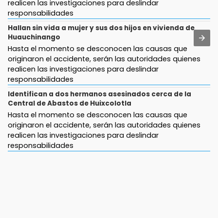
realicen las investigaciones para deslindar
centros de carburación tras fuga de gas
Jul 30 , 16:50
responsabilidades
¿Eres ARMY? Estas tiendas venderán las Oreo
Hallan sin vida a mujer y sus dos hijos en vivienda de
17:39
edición BTS en Puebla
Huauchinango
Padres de familia y alumnos de AMIZ exigen que
la institución siga operando
Hasta el momento se desconocen las causas que
Jul 30 , 12:01
originaron el accidente, serán las autoridades quienes
¿Estudias en una escuela militarizada? Esto
17:13
realicen las investigaciones para deslindar
debes hacer tras la orden de la SEP
Tetela de Ocampo presume el chile en nogada
responsabilidades
más auténtico de la Sierra Norte
Jul 30 , 13:40
Identifican a dos hermanos asesinados cerca de la
Artistas de Izúcar podrán solicitar apoyos de
Central de Abastos de Huixcolotla
17:11
hasta 70 mil pesos con Equiparte
Hasta el momento se desconocen las causas que
¡México aplasta a Panamá y va por el oro en
originaron el accidente, serán las autoridades quienes
Santo Domingo 2026!
Jul 30 , 14:45
realicen las investigaciones para deslindar
Concacaf rechaza plan de la FIFA para vender
responsabilidades
16:57
participación de sus torneos
Tramita tu RFC en línea sin salir de casa
mediante el SAT
Jul 31 , 14:22
Robos a cuentahabientes en Puebla, por
16:40
filtraciones desde bancos: SSP
Inauguran la rehabilitación del bajo puente en
Texmelucan