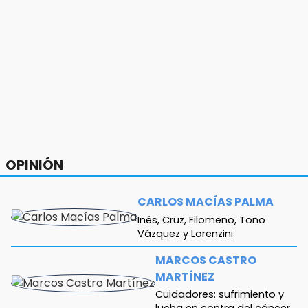
16:26
Reclamo por obras deriva en intercambio con
alcalde de Juan Galindo
16:24
Volkswagen y Audi incrementan sus ventas de
enero a julio de 2026
16:19
FIFA niega pacto por la final del Mundial 2030
OPINIÓN
CARLOS MACÍAS PALMA
Inés, Cruz, Filomeno, Toño
Vázquez y Lorenzini
MARCOS CASTRO
MARTÍNEZ
Cuidadores: sufrimiento y
lucha en contra del cáncer