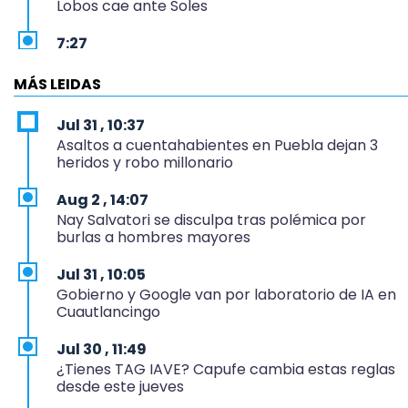
Lobos cae ante Soles
7:27
Por asesinato y desaparición desafueran a 2
ediles de MC en Veracruz
MÁS LEIDAS
6:48
Jul 31 , 10:37
Detienen a 4 que asaltaron el Coppel del
Asaltos a cuentahabientes en Puebla dejan 3
Centro Histórico: recuperan botín
heridos y robo millonario
22:09
Aug 2 , 14:07
México Sub-20 aplasta a Panamá y sella su
Nay Salvatori se disculpa tras polémica por
boleto al Mundial 2027
burlas a hombres mayores
21:33
Jul 31 , 10:05
Mora vale más que Messi en la Leagues Cup
Gobierno y Google van por laboratorio de IA en
Cuautlancingo
20:45
Se acerca la justicia para Aldo Padilla: Édgar
Jul 30 , 11:49
sería sentenciado en un mes
¿Tienes TAG IAVE? Capufe cambia estas reglas
desde este jueves
20:40