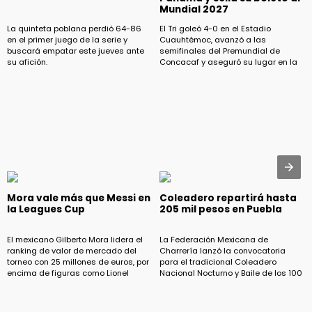
Mundial 2027
La quinteta poblana perdió 64-86
El Tri goleó 4-0 en el Estadio
en el primer juego de la serie y
Cuauhtémoc, avanzó a las
buscará empatar este jueves ante
semifinales del Premundial de
su afición.
Concacaf y aseguró su lugar en la
Copa Mundial Sub-20
Mora vale más que Messi en
Coleadero repartirá hasta
la Leagues Cup
205 mil pesos en Puebla
El mexicano Gilberto Mora lidera el
La Federación Mexicana de
ranking de valor de mercado del
Charrería lanzó la convocatoria
torneo con 25 millones de euros, por
para el tradicional Coleadero
encima de figuras como Lionel
Nacional Nocturno y Baile de los 100
Messi, Heung-Min Son y Robert
Mil, que se realizará el 7 de agosto
Lewandowski.