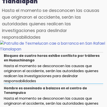
Tlanalapan
Detienen al autor intelectual del asesinato de
Carlos Manzo
19:09
Hasta el momento se desconocen las causas
Checo y Cadillac, en blanco antes del parón
Jul 30 , 14:35
que originaron el accidente, serán las
FILIP 2026 reúne en Puebla a más de 70
19:00
autoridades quienes realicen las
expositores
SSP pagará 63 millones por mantenimiento a
investigaciones para deslindar
cámaras y luminaria del Periférico
Jul 30 , 17:08
responsabilidades
Sitiavw convoca a trabajadores a prepararse
18:14
para posible huelga
Remesas en Puebla incrementan 3.9% en
primer semestre de 2026
Jul 30 , 17:32
Bloqueo de cuatro horas exhibe conflicto por tráileres
Bárbara de Regil desata burlas por confundir a
en Huauchinango
18:12
Marvel con DC Comics
Hasta el momento se desconocen las causas que
Rayo provoca incendio en un pino al sur de la
originaron el accidente, serán las autoridades quienes
ciudad de Atlixco
Jul 30 , 15:42
realicen las investigaciones para deslindar
Identifican como Gilberto Pérez al levantado
responsabilidades
17:49
en San Antonio Mihuacán
Revista Cuetlaxcoapan difunde hallazgos
Hombre es asesinado a balazos en el centro de
arqueológicos en Puebla
Jul 30 , 11:02
Tenampulco
Puerco, lechuga y frijoles: intoxicación masiva
Hasta el momento se desconocen las causas que
17:43
sacude a la UCIPS
originaron el accidente, serán las autoridades quienes
San Martín Texmelucan reforzará revisiones a