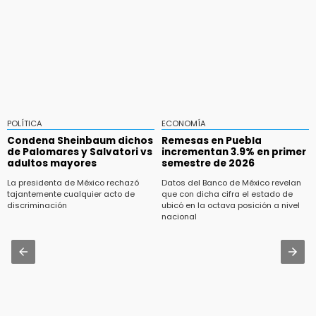
POLÍTICA
ECONOMÍA
Condena Sheinbaum dichos
Remesas en Puebla
de Palomares y Salvatori vs
incrementan 3.9% en primer
adultos mayores
semestre de 2026
La presidenta de México rechazó
Datos del Banco de México revelan
tajantemente cualquier acto de
que con dicha cifra el estado de
discriminación
ubicó en la octava posición a nivel
nacional