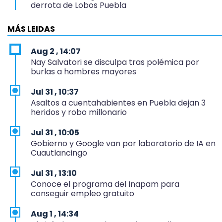
derrota de Lobos Puebla
11:31
MÁS LEIDAS
Aumentan 400 % denuncias por robo en
transporte público en 6 años
Aug 2 , 14:07
Nay Salvatori se disculpa tras polémica por
11:24
burlas a hombres mayores
Soles no bajará la guardia tras vencer a Lobos
Jul 31 , 10:37
11:21
Asaltos a cuentahabientes en Puebla dejan 3
Clausuran 51 locales abandonados del Mercado
heridos y robo millonario
Municipal de Huauchinango
Jul 31 , 10:05
11:03
Gobierno y Google van por laboratorio de IA en
Ataque a balazos contra vivienda alarma a
Cuautlancingo
vecinos de Izúcar de Matamoros
Jul 31 , 13:10
10:41
Conoce el programa del Inapam para
Sequía y robo de elotes agravan crisis de
conseguir empleo gratuito
productores en Valle de Serdán
Aug 1 , 14:34
10:15