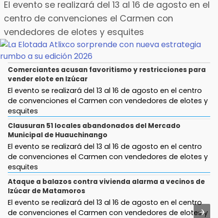
7:27
El evento se realizará del 13 al 16 de agosto en el
Por asesinato y desaparición desafueran a 2
Jul 30 , 17:32
centro de convenciones el Carmen con
ediles de MC en Veracruz
Bárbara de Regil desata burlas por confundir a
vendedores de elotes y esquites
Marvel con DC Comics
6:48
Detienen a 4 que asaltaron el Coppel del
Jul 30 , 16:50
Centro Histórico: recuperan botín
¿Eres ARMY? Estas tiendas venderán las Oreo
Comerciantes acusan favoritismo y restricciones para
edición BTS en Puebla
vender elote en Izúcar
22:09
México Sub-20 aplasta a Panamá y sella su
El evento se realizará del 13 al 16 de agosto en el centro
Jul 30 , 15:42
boleto al Mundial 2027
de convenciones el Carmen con vendedores de elotes y
Identifican como Gilberto Pérez al levantado
esquites
en San Antonio Mihuacán
21:33
Clausuran 51 locales abandonados del Mercado
Mora vale más que Messi en la Leagues Cup
Jul 30 , 13:40
Municipal de Huauchinango
Artistas de Izúcar podrán solicitar apoyos de
El evento se realizará del 13 al 16 de agosto en el centro
20:45
hasta 70 mil pesos con Equiparte
de convenciones el Carmen con vendedores de elotes y
Se acerca la justicia para Aldo Padilla: Édgar
esquites
sería sentenciado en un mes
Jul 30 , 14:45
Ataque a balazos contra vivienda alarma a vecinos de
Concacaf rechaza plan de la FIFA para vender
20:40
Izúcar de Matamoros
participación de sus torneos
Coleadero repartirá hasta 205 mil pesos en
El evento se realizará del 13 al 16 de agosto en el centro
Puebla
Jul 31 , 14:22
de convenciones el Carmen con vendedores de elotes y