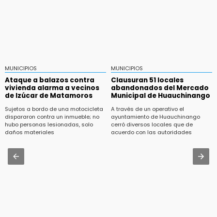
MUNICIPIOS
MUNICIPIOS
Ataque a balazos contra
Clausuran 51 locales
vivienda alarma a vecinos
abandonados del Mercado
de Izúcar de Matamoros
Municipal de Huauchinango
Sujetos a bordo de una motocicleta
A través de un operativo el
dispararon contra un inmueble; no
ayuntamiento de Huauchinango
hubo personas lesionadas, solo
cerró diversos locales que de
daños materiales
acuerdo con las autoridades
permanecían en el abandono