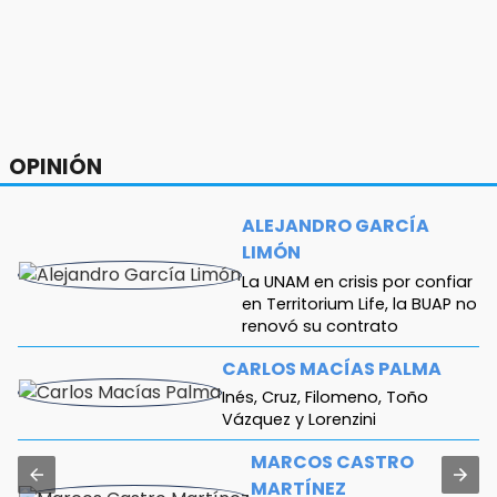
Checo y Cadillac, en blanco antes del parón
18:14
Remesas en Puebla incrementan 3.9% en
primer semestre de 2026
18:12
OPINIÓN
Rayo provoca incendio en un pino al sur de la
ciudad de Atlixco
ALEJANDRO GARCÍA
LIMÓN
La UNAM en crisis por confiar
en Territorium Life, la BUAP no
renovó su contrato
CARLOS MACÍAS PALMA
Inés, Cruz, Filomeno, Toño
Vázquez y Lorenzini
MARCOS CASTRO
MARTÍNEZ