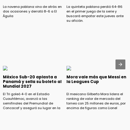
La novena poblana vino de atrás en
La quinteta poblana perdió 64-86
dos ocasiones y derrotó 8-6 a El
en el primer juego de la serie y
Águila
buscará empatar este jueves ante
su afición.
México Sub-20 aplasta a
Mora vale más que Messi en
Panamá y sella su boleto al
la Leagues Cup
Mundial 2027
El Tri goleó 4-0 en el Estadio
El mexicano Gilberto Mora lidera el
Cuauhtémoc, avanzó a las
ranking de valor de mercado del
semifinales del Premundial de
torneo con 25 millones de euros, por
Concacaf y aseguró su lugar en la
encima de figuras como Lionel
Copa Mundial Sub-20
Messi, Heung-Min Son y Robert
Lewandowski.